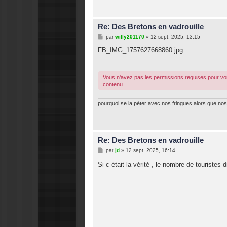
Re: Des Bretons en vadrouille
M
par
willy201170
»
12 sept. 2025, 13:15
e
s
FB_IMG_1757627668860.jpg
s
a
g
e
Vous n’avez pas les permissions requises pour voi
contenu.
pourquoi se la péter avec nos fringues alors que nos 
Re: Des Bretons en vadrouille
M
par
jd
»
12 sept. 2025, 16:14
e
s
Si c était la vérité , le nombre de touristes 
s
a
g
e