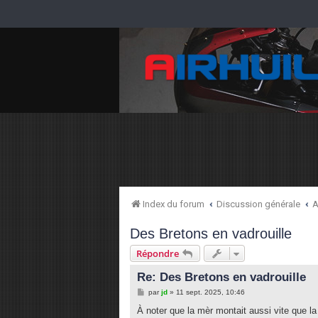
Index du forum
Discussion générale
A
Des Bretons en vadrouille
Répondre
Re: Des Bretons en vadrouille
M
par
jd
»
11 sept. 2025, 10:46
e
s
À noter que la mèr montait aussi vite que l
s