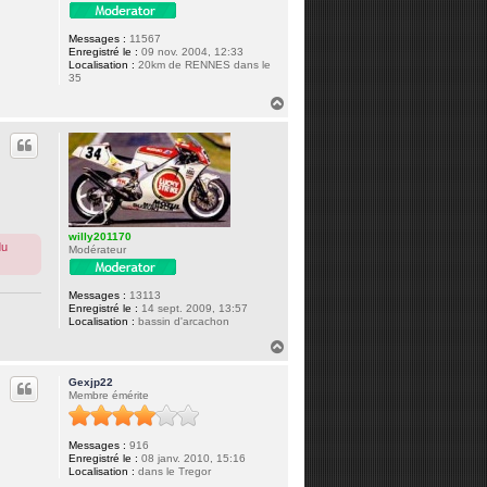
Messages :
11567
Enregistré le :
09 nov. 2004, 12:33
Localisation :
20km de RENNES dans le
35
H
a
u
t
willy201170
du
Modérateur
Messages :
13113
Enregistré le :
14 sept. 2009, 13:57
Localisation :
bassin d'arcachon
H
a
u
Gexjp22
t
Membre émérite
Messages :
916
Enregistré le :
08 janv. 2010, 15:16
Localisation :
dans le Tregor