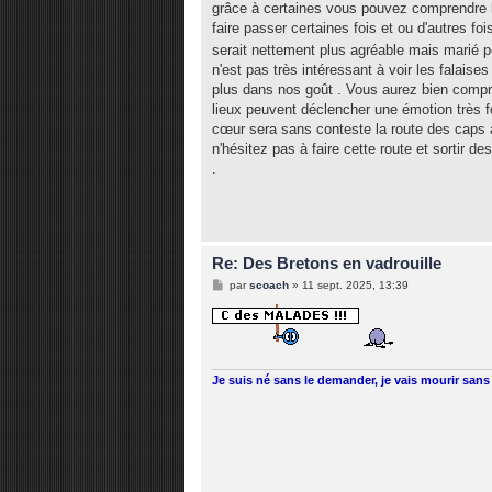
grâce à certaines vous pouvez comprendre l
a
g
faire passer certaines fois et ou d'autres f
e
serait nettement plus agréable mais marié po
n'est pas très intéressant à voir les falaises
plus dans nos goût . Vous aurez bien compri
lieux peuvent déclencher une émotion très
cœur sera sans conteste la route des caps a
n'hésitez pas à faire cette route et sortir de
.
Re: Des Bretons en vadrouille
M
par
scoach
»
11 sept. 2025, 13:39
e
s
s
a
g
e
Je suis né sans le demander, je vais mourir sans 