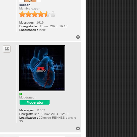
scoach
Membre expert
Messages :
1619
Enregistré le :
13 mai 2020, 16:18
Localisation :
Isère
H
a
u
t
jd
Modérateur
Messages :
11567
Enregistré le :
09 nov. 2004, 12:33
Localisation :
20km de RENNES dans le
35
H
a
u