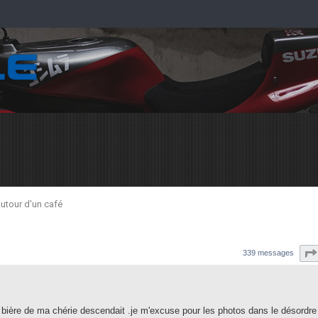
utour d'un café
339 messages
a bière de ma chérie descendait .je m'excuse pour les photos dans le désordre