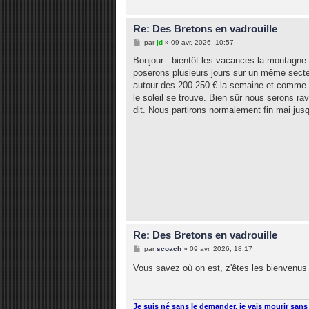
Re: Des Bretons en vadrouille
M
par
jd
»
09 avr. 2026, 10:57
e
s
Bonjour . bientôt les vacances la montagne 
s
poserons plusieurs jours sur un même secte
a
g
autour des 200 250 € la semaine et comme d
e
le soleil se trouve. Bien sûr nous serons rav
dit. Nous partirons normalement fin mai jusq
Re: Des Bretons en vadrouille
M
par
scoach
»
09 avr. 2026, 18:17
e
s
Vous savez où on est, z'êtes les bienvenus
s
a
g
e
Je suis né sans le demander, je vais mourir sans 