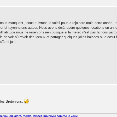
nous manquant , nous suivrons le soleil pour la rejoindre mais cette année , 
ur et rayonnerons autour. Nous avons déjà repéré quelques locations en ann
'habitude nous ne réservons rien puisque si la météo n'est pas là nous part
is de voir où revoir des locaux et partager quelques jolies balades si le cœur 
u'à mi-juin
 les Bretoniens.
le vouloir, alors, merde, laissez-moi vivre comme je veux!