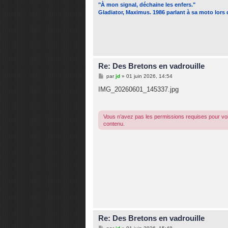
"À mon signal, déchaine les enfers."
Gladiator, Maximus. 1986 parlant à sa moto lors
Re: Des Bretons en vadrouille
M
par
jd
»
01 juin 2026, 14:54
e
s
IMG_20260601_145337.jpg
s
a
g
e
Vous n’avez pas les permissions requises pour voi
contenu.
Re: Des Bretons en vadrouille
M