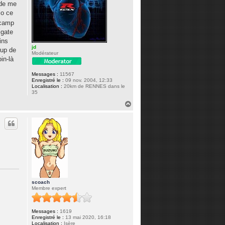
 de me
lo ce
écamp
lgate
ins
jd
oup de
Modérateur
in-là
Messages :
11567
Enregistré le :
09 nov. 2004, 12:33
Localisation :
20km de RENNES dans le
35
H
a
u
t
scoach
Membre expert
Messages :
1619
Enregistré le :
13 mai 2020, 16:18
Localisation :
Isère