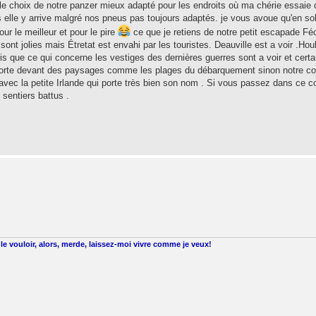
e choix de notre panzer mieux adapté pour les endroits où ma chérie essaie
ois elle y arrive malgré nos pneus pas toujours adaptés. je vous avoue qu'en so
ur le meilleur et pour le pire
ce que je retiens de notre petit escapade F
 sont jolies mais Étretat est envahi par les touristes. Deauville est a voir .Hou
s que ce qui concerne les vestiges des dernières guerres sont a voir et certa
 forte devant des paysages comme les plages du débarquement sinon notre c
vec la petite Irlande qui porte très bien son nom . Si vous passez dans ce co
s sentiers battus .
le vouloir, alors, merde, laissez-moi vivre comme je veux!