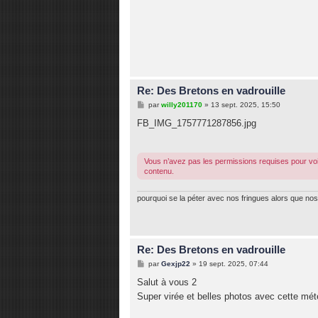
Re: Des Bretons en vadrouille
M
par
willy201170
»
13 sept. 2025, 15:50
e
s
FB_IMG_1757771287856.jpg
s
a
g
e
Vous n’avez pas les permissions requises pour voi
contenu.
pourquoi se la péter avec nos fringues alors que nos 
Re: Des Bretons en vadrouille
M
par
Gexjp22
»
19 sept. 2025, 07:44
e
s
Salut à vous 2
s
Super virée et belles photos avec cette mété
a
g
e