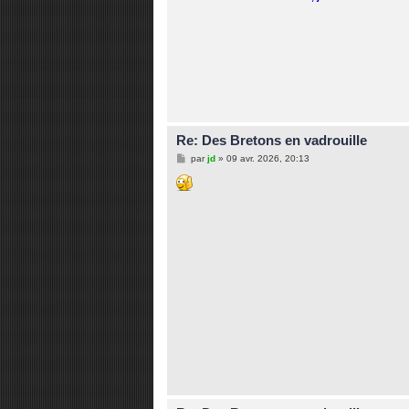
Re: Des Bretons en vadrouille
M
par
jd
»
09 avr. 2026, 20:13
e
s
s
a
g
e