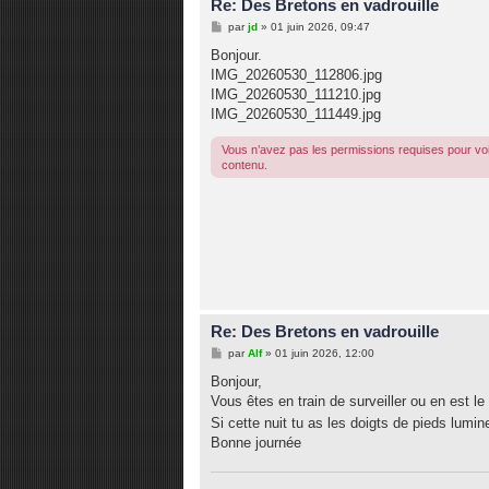
Re: Des Bretons en vadrouille
M
par
jd
»
01 juin 2026, 09:47
e
s
Bonjour.
s
IMG_20260530_112806.jpg
a
g
IMG_20260530_111210.jpg
e
IMG_20260530_111449.jpg
Vous n’avez pas les permissions requises pour voi
contenu.
Re: Des Bretons en vadrouille
M
par
Alf
»
01 juin 2026, 12:00
e
s
Bonjour,
s
Vous êtes en train de surveiller ou en est l
a
g
Si cette nuit tu as les doigts de pieds lumin
e
Bonne journée