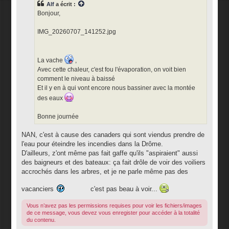
Alf
a écrit :
a
g
Bonjour,
e
IMG_20260707_141252.jpg
La vache
,
Avec cette chaleur, c'est fou l'évaporation, on voit bien
comment le niveau à baissé
Et il y en à qui vont encore nous bassiner avec la montée
des eaux
Bonne journée
NAN, c'est à cause des canaders qui sont viendus prendre de
l'eau pour éteindre les incendies dans la Drôme.
D'ailleurs, z'ont même pas fait gaffe qu'ils "aspiraient" aussi
des baigneurs et des bateaux: ça fait drôle de voir des voiliers
accrochés dans les arbres, et je ne parle même pas des
vacanciers
c'est pas beau à voir...
Vous n’avez pas les permissions requises pour voir les fichiers/images
de ce message, vous devez vous enregister pour accéder à la totalité
du contenu.