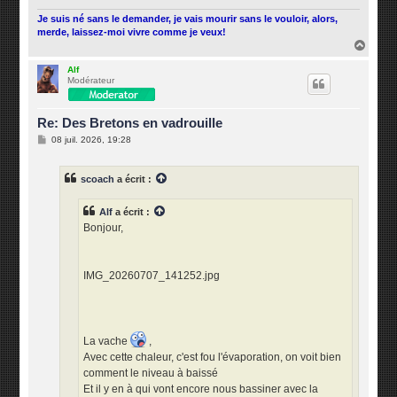
Je suis né sans le demander, je vais mourir sans le vouloir, alors,
merde, laissez-moi vivre comme je veux!
H
a
u
Alf
Modérateur
t
Re: Des Bretons en vadrouille
M
08 juil. 2026, 19:28
e
s
s
scoach
a écrit :
a
g
e
Alf
a écrit :
Bonjour,
IMG_20260707_141252.jpg
La vache
,
Avec cette chaleur, c'est fou l'évaporation, on voit bien
comment le niveau à baissé
Et il y en à qui vont encore nous bassiner avec la