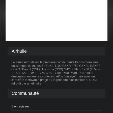
Airhuile
Le forum Airhuile est la première communauté francophone des
passionnés de motos SUZUKI : 1100 GSXR / 750 GSXR / GSXF /
GSXG / Bandit (GSF) / Inazuma (GSX) / MOTEURS: 1200 (1157) -
1100 (1127 - 1052) - 750 (749 - 748) - 600 (599). Des motos
désormais anciennes, collection et/ou "vintage" mais avec un
caractère incroyable graçe au légendaire bloc moteur SUZUKI
refroidi par air et huile.
Communauté
S’enregistrer