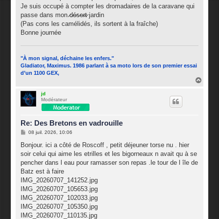
g
Je suis occupé à compter les dromadaires de la caravane qui
e
passe dans mon ̷d̷é̷s̷e̷r̷t̷ jardin
(Pas cons les camélidés, ils sortent à la fraîche)
Bonne journée
"À mon signal, déchaine les enfers."
Gladiator, Maximus. 1986 parlant à sa moto lors de son premier essai
d’un 1100 GEX,
H
a
u
jd
Modérateur
t
Re: Des Bretons en vadrouille
M
08 juil. 2026, 10:06
e
s
Bonjour. ici a côté de Roscoff , petit déjeuner torse nu . hier
s
soir celui qui aime les etrilles et les bigorneaux n avait qu à se
a
g
pencher dans l eau pour ramasser son repas .le tour de l île de
e
Batz est à faire
IMG_20260707_141252.jpg
IMG_20260707_105653.jpg
IMG_20260707_102033.jpg
IMG_20260707_105350.jpg
IMG_20260707_110135.jpg