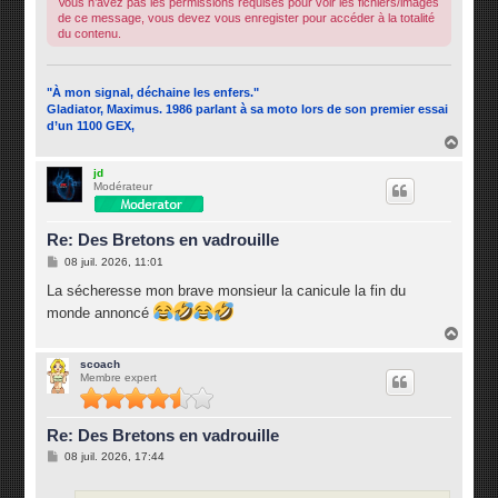
Vous n’avez pas les permissions requises pour voir les fichiers/images
de ce message, vous devez vous enregister pour accéder à la totalité
du contenu.
"À mon signal, déchaine les enfers."
Gladiator, Maximus. 1986 parlant à sa moto lors de son premier essai
d’un 1100 GEX,
H
a
u
jd
Modérateur
t
Re: Des Bretons en vadrouille
M
08 juil. 2026, 11:01
e
s
La sécheresse mon brave monsieur la canicule la fin du
s
monde annoncé
a
g
H
e
a
u
scoach
Membre expert
t
Re: Des Bretons en vadrouille
M
08 juil. 2026, 17:44
e
s
s