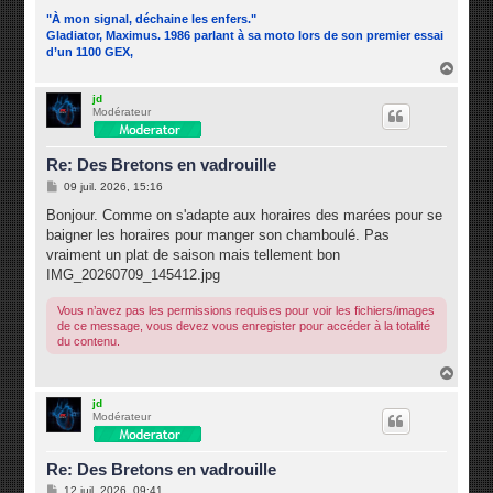
"À mon signal, déchaine les enfers."
Gladiator, Maximus. 1986 parlant à sa moto lors de son premier essai
d’un 1100 GEX,
H
a
u
jd
Modérateur
t
Re: Des Bretons en vadrouille
M
09 juil. 2026, 15:16
e
s
Bonjour. Comme on s'adapte aux horaires des marées pour se
s
baigner les horaires pour manger son chamboulé. Pas
a
g
vraiment un plat de saison mais tellement bon
e
IMG_20260709_145412.jpg
Vous n’avez pas les permissions requises pour voir les fichiers/images
de ce message, vous devez vous enregister pour accéder à la totalité
du contenu.
H
a
u
jd
Modérateur
t
Re: Des Bretons en vadrouille
M
12 juil. 2026, 09:41