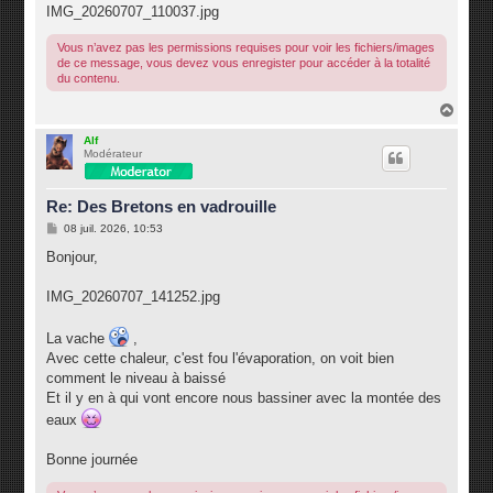
IMG_20260707_110037.jpg
Vous n’avez pas les permissions requises pour voir les fichiers/images
de ce message, vous devez vous enregister pour accéder à la totalité
du contenu.
H
a
u
Alf
Modérateur
t
Re: Des Bretons en vadrouille
M
08 juil. 2026, 10:53
e
s
Bonjour,
s
a
g
IMG_20260707_141252.jpg
e
La vache
,
Avec cette chaleur, c'est fou l'évaporation, on voit bien
comment le niveau à baissé
Et il y en à qui vont encore nous bassiner avec la montée des
eaux
Bonne journée