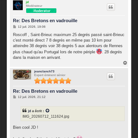
u
jd
Modérateur
t
Re: Des Bretons en vadrouille
M
12 juil. 2026, 19:06
e
s
Roscoff , Saint-Brieuc maximum 25 degrés passé saint-Brieuc
s
c'est monté direct 7 8 degrés en même pas 10 km pour
a
g
atteindre 38 degrés voir 38 degrés 5 aux alentours de Rennes
e
plus chaud qu'au Portugal lors de notre périple
. 28 degrés
dans la maison en arrivant.
H
a
u
jeanclanch73
Expert éminent sénior
t
Re: Des Bretons en vadrouille
M
12 juil. 2026, 21:12
e
s
s
jd
a écrit :
a
g
IMG_20260712_111624.jpg
e
Bien cool JD !