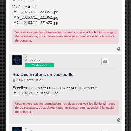
e
s
Voilà c est fini
s
IMG_20260711_220057.jpg
a
g
IMG_20260711_221352.jpg
e
IMG_20260711_221523.jpg
Vous n’avez pas les permissions requises pour voir les fichiers/images
de ce message, vous devez vous enregister pour accéder à la totalité
du contenu.
H
a
u
jd
Modérateur
t
Re: Des Bretons en vadrouille
M
12 juil. 2026, 11:02
e
s
Excellent pour boire un coup avec vue imprenable
s
IMG_20260712_105902.jpg
a
g
e
Vous n’avez pas les permissions requises pour voir les fichiers/images
de ce message, vous devez vous enregister pour accéder à la totalité
du contenu.
H
a
u
jd