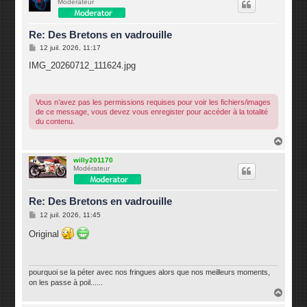
Modérateur
t
Re: Des Bretons en vadrouille
M
12 juil. 2026, 11:17
e
s
IMG_20260712_111624.jpg
s
a
g
e
Vous n’avez pas les permissions requises pour voir les fichiers/images
de ce message, vous devez vous enregister pour accéder à la totalité
du contenu.
H
a
u
willy201170
Modérateur
t
Re: Des Bretons en vadrouille
M
12 juil. 2026, 11:45
e
s
Original
s
a
g
e
pourquoi se la péter avec nos fringues alors que nos meilleurs moments,
on les passe à poil......
H
a