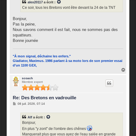
alex20117
a écrit :
a
g
Ce soir, tous les Bretons vont être devant la 24 de la TNT
e
Bonjour,
Pas la peine,
Nous savons comment il est fait, nous ne sommes pas des
squatteurs.
Bonne journée
"À mon signal, déchaine les enfers."
Gladiator, Maximus. 1986 parlant à sa moto lors de son premier essai
d’un 1100 GEX,
H
a
u
scoach
Membre expert
t
Re: Des Bretons en vadrouille
M
08 juil. 2026, 07:14
e
s
s
Alf
a écrit :
a
g
Bonjour,
e
En plus "y zont" de l'ombre des chênes
Manquerait plus que vous ayez de l'eau salée en grande