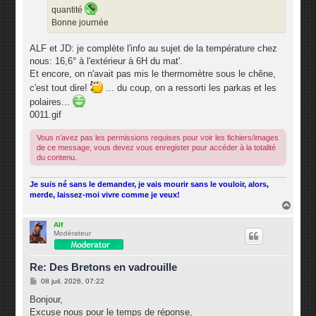
quantité
Bonne journée
ALF et JD: je complète l'info au sujet de la température chez
nous: 16,6° à l'extérieur à 6H du mat'.
Et encore, on n'avait pas mis le thermomètre sous le chêne,
c'est tout dire!
... du coup, on a ressorti les parkas et les
polaires...
0011.gif
Vous n’avez pas les permissions requises pour voir les fichiers/images
de ce message, vous devez vous enregister pour accéder à la totalité
du contenu.
Je suis né sans le demander, je vais mourir sans le vouloir, alors,
merde, laissez-moi vivre comme je veux!
H
a
u
Alf
Modérateur
t
Re: Des Bretons en vadrouille
M
08 juil. 2026, 07:22
e
s
Bonjour,
s
Excuse nous pour le temps de réponse,
a