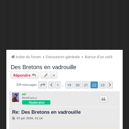
Index du forum
Discussion générale
Autour d'un café
Des Bretons en vadrouille
Répondre
Page
22
sur
23
1
19
20
21
22
23
Précédente
Suivant
339 messages
…
Alf
Modérateur
Re: Des Bretons en vadrouille
M
07 juil. 2026, 21:14
e
s
s