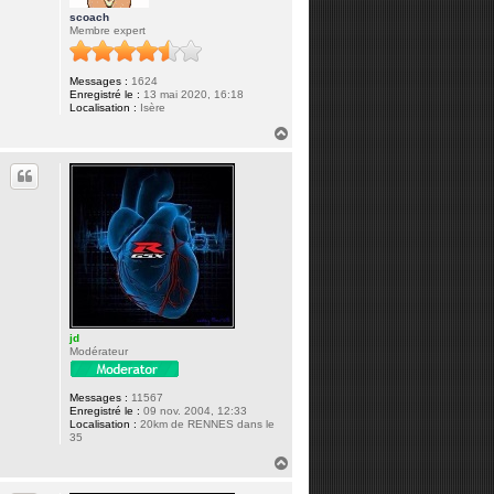
scoach
Membre expert
Messages :
1624
Enregistré le :
13 mai 2020, 16:18
Localisation :
Isère
H
a
u
t
jd
Modérateur
Messages :
11567
Enregistré le :
09 nov. 2004, 12:33
Localisation :
20km de RENNES dans le
35
H
a
u