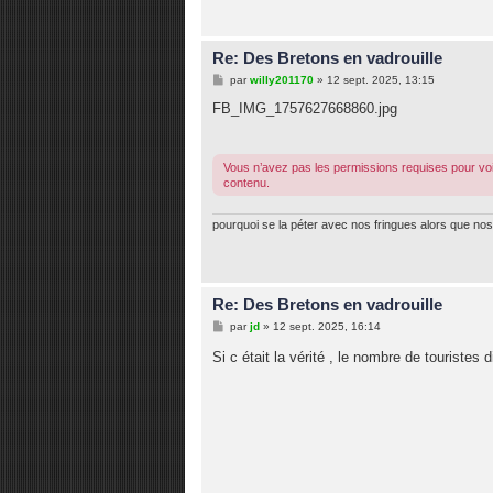
Re: Des Bretons en vadrouille
M
par
willy201170
»
12 sept. 2025, 13:15
e
s
FB_IMG_1757627668860.jpg
s
a
g
e
Vous n’avez pas les permissions requises pour voi
contenu.
pourquoi se la péter avec nos fringues alors que nos 
Re: Des Bretons en vadrouille
M
par
jd
»
12 sept. 2025, 16:14
e
s
Si c était la vérité , le nombre de touristes 
s
a
g
e