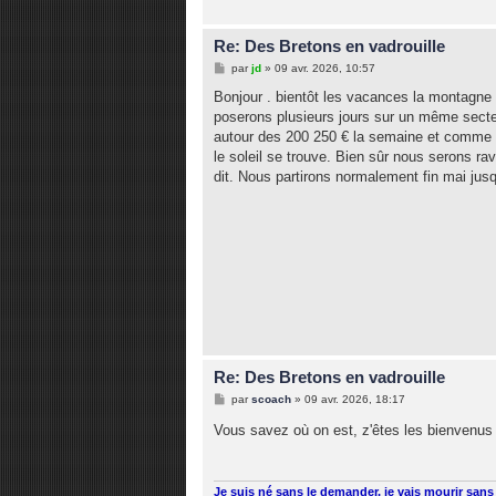
Re: Des Bretons en vadrouille
M
par
jd
»
09 avr. 2026, 10:57
e
s
Bonjour . bientôt les vacances la montagne 
s
poserons plusieurs jours sur un même secte
a
g
autour des 200 250 € la semaine et comme d
e
le soleil se trouve. Bien sûr nous serons rav
dit. Nous partirons normalement fin mai jusq
Re: Des Bretons en vadrouille
M
par
scoach
»
09 avr. 2026, 18:17
e
s
Vous savez où on est, z'êtes les bienvenus
s
a
g
e
Je suis né sans le demander, je vais mourir sans 