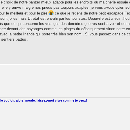
e choix de notre panzer mieux adapté pour les endroits où ma chérie essaie
ois elle y arrive malgré nos pneus pas toujours adaptés. je vous avoue qu'en so
ur le meilleur et pour le pire
ce que je retiens de notre petit escapade F
 sont jolies mais Étretat est envahi par les touristes. Deauville est a voir .Hou
s que ce qui concerne les vestiges des dernières guerres sont a voir et certa
 forte devant des paysages comme les plages du débarquement sinon notre c
vec la petite Irlande qui porte très bien son nom . Si vous passez dans ce co
s sentiers battus .
le vouloir, alors, merde, laissez-moi vivre comme je veux!