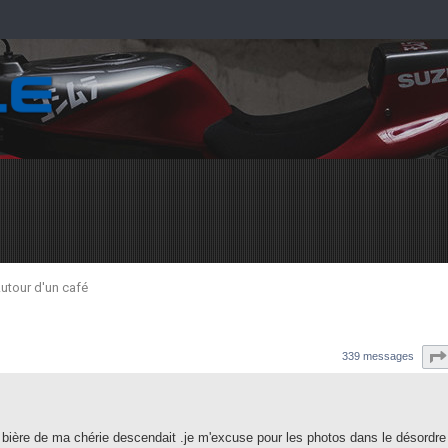
utour d'un café
339 messages
a bière de ma chérie descendait .je m'excuse pour les photos dans le désordre