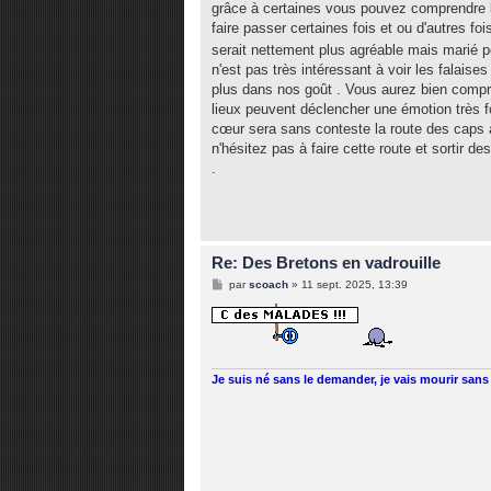
grâce à certaines vous pouvez comprendre l
a
g
faire passer certaines fois et ou d'autres f
e
serait nettement plus agréable mais marié po
n'est pas très intéressant à voir les falaises
plus dans nos goût . Vous aurez bien compri
lieux peuvent déclencher une émotion très
cœur sera sans conteste la route des caps a
n'hésitez pas à faire cette route et sortir de
.
Re: Des Bretons en vadrouille
M
par
scoach
»
11 sept. 2025, 13:39
e
s
s
a
g
e
Je suis né sans le demander, je vais mourir sans 