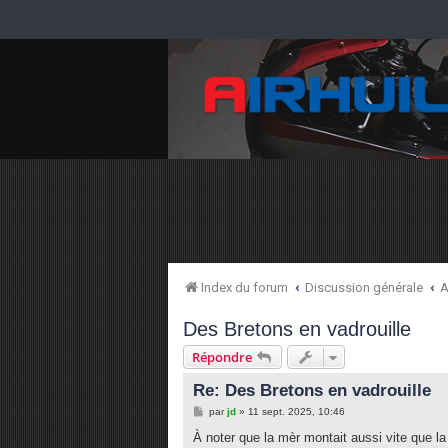
Index du forum
Discussion générale
A
Des Bretons en vadrouille
Répondre
Re: Des Bretons en vadrouille
M
par
jd
»
11 sept. 2025, 10:46
e
s
À noter que la mèr montait aussi vite que l
s