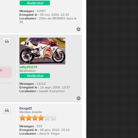
Messages :
11567
Enregistré le :
09 nov. 2004, 12:33
Localisation :
20km de RENNES dans le
35
H
a
u
t
willy201170
du
Modérateur
Messages :
13114
Enregistré le :
14 sept. 2009, 13:57
Localisation :
bassin d'arcachon
H
a
u
Gexjp22
t
Membre émérite
Messages :
916
Enregistré le :
08 janv. 2010, 15:16
Localisation :
dans le Tregor