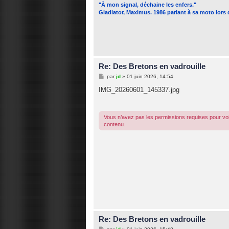
"À mon signal, déchaine les enfers."
Gladiator, Maximus. 1986 parlant à sa moto lors
Re: Des Bretons en vadrouille
M
par
jd
»
01 juin 2026, 14:54
e
s
IMG_20260601_145337.jpg
s
a
g
e
Vous n’avez pas les permissions requises pour voi
contenu.
Re: Des Bretons en vadrouille
M