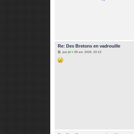
Re: Des Bretons en vadrouille
M
par
jd
»
09 avr. 2026, 20:13
e
s
s
a
g
e