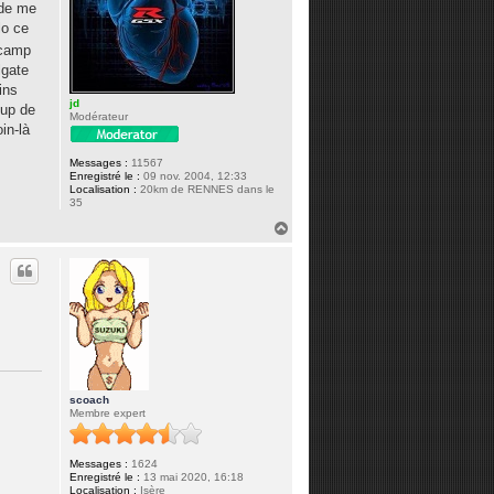
 de me
lo ce
écamp
lgate
ins
jd
oup de
Modérateur
in-là
Messages :
11567
Enregistré le :
09 nov. 2004, 12:33
Localisation :
20km de RENNES dans le
35
H
a
u
t
scoach
Membre expert
Messages :
1624
Enregistré le :
13 mai 2020, 16:18
Localisation :
Isère