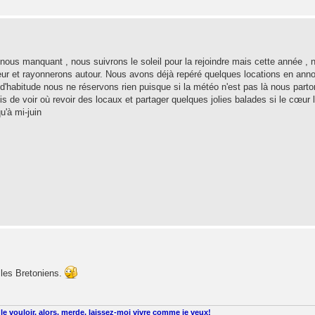
nous manquant , nous suivrons le soleil pour la rejoindre mais cette année , 
ur et rayonnerons autour. Nous avons déjà repéré quelques locations en ann
'habitude nous ne réservons rien puisque si la météo n'est pas là nous part
is de voir où revoir des locaux et partager quelques jolies balades si le cœur 
u'à mi-juin
 les Bretoniens.
le vouloir, alors, merde, laissez-moi vivre comme je veux!