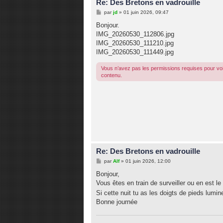
Re: Des Bretons en vadrouille
M
par
jd
»
01 juin 2026, 09:47
e
s
Bonjour.
s
IMG_20260530_112806.jpg
a
g
IMG_20260530_111210.jpg
e
IMG_20260530_111449.jpg
Vous n’avez pas les permissions requises pour voi
contenu.
Re: Des Bretons en vadrouille
M
par
Alf
»
01 juin 2026, 12:00
e
s
Bonjour,
s
Vous êtes en train de surveiller ou en est l
a
g
Si cette nuit tu as les doigts de pieds lumin
e
Bonne journée