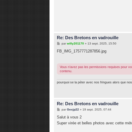
Re: Des Bretons en vadrouille
M
par
willy201170
»
13 sept. 2025, 15:50
e
s
FB_IMG_1757771287856.jpg
s
a
g
e
Vous n’avez pas les permissions requises pour voi
contenu.
pourquoi se la péter avec nos fringues alors que nos 
Re: Des Bretons en vadrouille
M
par
Gexjp22
»
19 sept. 2025, 07:44
e
s
Salut à vous 2
s
Super virée et belles photos avec cette mété
a
g
e