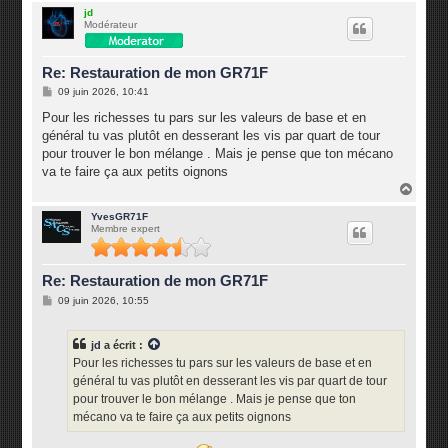
u
jd
Modérateur
t
Re: Restauration de mon GR71F
M
09 juin 2026, 10:41
e
s
Pour les richesses tu pars sur les valeurs de base et en
s
général tu vas plutôt en desserant les vis par quart de tour
a
g
pour trouver le bon mélange . Mais je pense que ton mécano
e
va te faire ça aux petits oignons
H
a
u
YvesGR71F
Membre expert
t
Re: Restauration de mon GR71F
M
09 juin 2026, 10:55
e
s
s
jd
a écrit :
a
g
Pour les richesses tu pars sur les valeurs de base et en
e
général tu vas plutôt en desserant les vis par quart de tour
pour trouver le bon mélange . Mais je pense que ton
mécano va te faire ça aux petits oignons