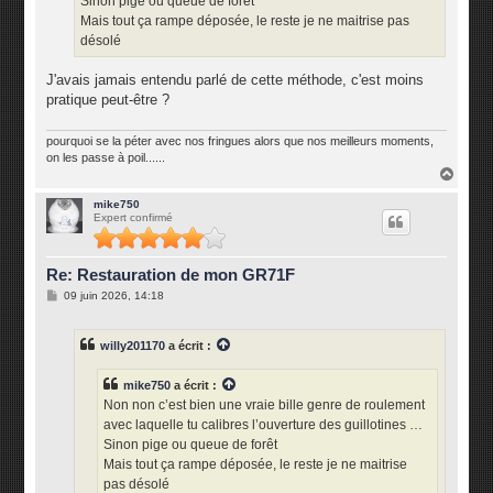
Sinon pige ou queue de forêt
Mais tout ça rampe déposée, le reste je ne maitrise pas
désolé
J'avais jamais entendu parlé de cette méthode, c'est moins
pratique peut-être ?
pourquoi se la péter avec nos fringues alors que nos meilleurs moments,
on les passe à poil......
H
a
u
mike750
Expert confirmé
t
Re: Restauration de mon GR71F
M
09 juin 2026, 14:18
e
s
s
willy201170
a écrit :
a
g
e
mike750
a écrit :
Non non c’est bien une vraie bille genre de roulement
avec laquelle tu calibres l’ouverture des guillotines …
Sinon pige ou queue de forêt
Mais tout ça rampe déposée, le reste je ne maitrise
pas désolé