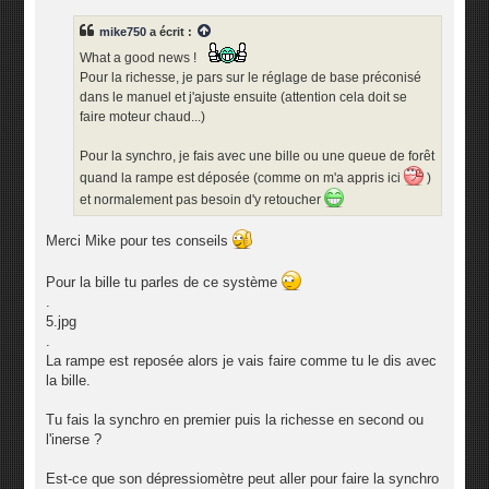
s
s
mike750
a écrit :
a
g
What a good news !
e
Pour la richesse, je pars sur le réglage de base préconisé
dans le manuel et j'ajuste ensuite (attention cela doit se
faire moteur chaud...)
Pour la synchro, je fais avec une bille ou une queue de forêt
quand la rampe est déposée (comme on m'a appris ici
)
et normalement pas besoin d'y retoucher
Merci Mike pour tes conseils
Pour la bille tu parles de ce système
.
5.jpg
.
La rampe est reposée alors je vais faire comme tu le dis avec
la bille.
Tu fais la synchro en premier puis la richesse en second ou
l'inerse ?
Est-ce que son dépressiomètre peut aller pour faire la synchro