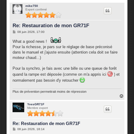
mike750
Expert confirmé
Re: Restauration de mon GR71F
M
08 juin 2026, 17:00
e
s
What a good news !
s
a
Pour la richesse, je pars sur le réglage de base préconisé
g
dans le manuel et j'ajuste ensuite (attention cela doit se faire
e
moteur chaud...)
Pour la synchro, je fais avec une bille ou une queue de forêt
quand la rampe est déposée (comme on m'a appris ici
) et
normalement pas besoin d'y retoucher
Plus de prévention permettrait moins de répression
H
a
u
YvesGR71F
Membre expert
t
Re: Restauration de mon GR71F
M
08 juin 2026, 18:14
e