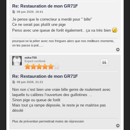
Re: Restauration de mon GR71F
M
08 juin 2026, 19:41
e
s
Je pense que le correcteur a merdé pour " bille"
s
Ce ne serait pas plutôt une pige
a
g
Perso avec une queue de forêt également.. ça va très bien
e
pourquoi se la péter avec nos fringues alors que nos meilleurs moments,
on les passe à poil......
H
a
u
mike750
Expert confirmé
t
Re: Restauration de mon GR71F
M
08 juin 2026, 21:21
e
s
Non non c’est bien une vraie bille genre de roulement avec
s
laquelle tu calibres l’ouverture des guillotines …
a
g
Sinon pige ou queue de forêt
e
Mais tout ça rampe déposée, le reste je ne maitrise pas
désolé
Plus de prévention permettrait moins de répression
H
a