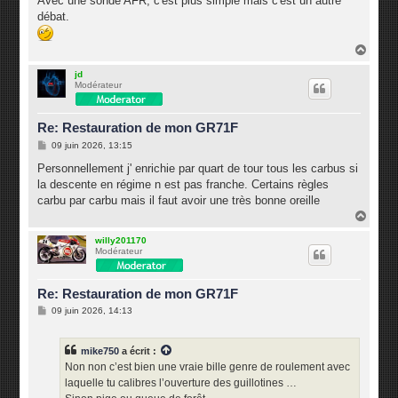
Avec une sonde AFR, c'est plus simple mais c'est un autre
débat.
H
a
u
jd
Modérateur
t
Re: Restauration de mon GR71F
M
09 juin 2026, 13:15
e
s
Personnellement j' enrichie par quart de tour tous les carbus si
s
la descente en régime n est pas franche. Certains règles
a
g
carbu par carbu mais il faut avoir une très bonne oreille
e
H
a
u
willy201170
Modérateur
t
Re: Restauration de mon GR71F
M
09 juin 2026, 14:13
e
s
s
mike750
a écrit :
a
g
Non non c’est bien une vraie bille genre de roulement avec
e
laquelle tu calibres l’ouverture des guillotines …