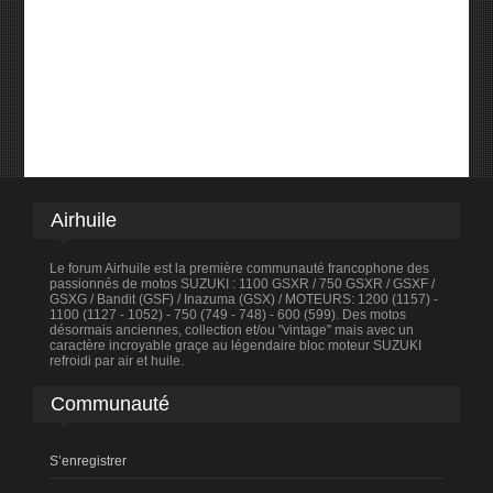
Airhuile
Le forum Airhuile est la première communauté francophone des
passionnés de motos SUZUKI : 1100 GSXR / 750 GSXR / GSXF /
GSXG / Bandit (GSF) / Inazuma (GSX) / MOTEURS: 1200 (1157) -
1100 (1127 - 1052) - 750 (749 - 748) - 600 (599). Des motos
désormais anciennes, collection et/ou "vintage" mais avec un
caractère incroyable graçe au légendaire bloc moteur SUZUKI
refroidi par air et huile.
Communauté
S’enregistrer