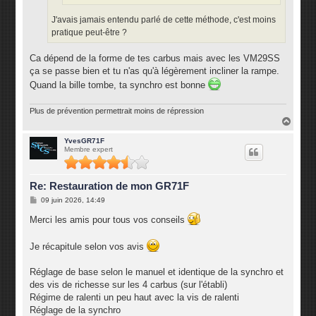
J'avais jamais entendu parlé de cette méthode, c'est moins
pratique peut-être ?
Ca dépend de la forme de tes carbus mais avec les VM29SS
ça se passe bien et tu n'as qu'à légèrement incliner la rampe.
Quand la bille tombe, ta synchro est bonne
Plus de prévention permettrait moins de répression
H
a
u
YvesGR71F
Membre expert
t
Re: Restauration de mon GR71F
M
09 juin 2026, 14:49
e
s
Merci les amis pour tous vos conseils
s
a
g
Je récapitule selon vos avis
e
Réglage de base selon le manuel et identique de la synchro et
des vis de richesse sur les 4 carbus (sur l'établi)
Régime de ralenti un peu haut avec la vis de ralenti
Réglage de la synchro