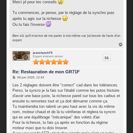
Merci jd pour tes conseils
Tu commences, je pense, par le réglage de la synchro puis
après tu agis sur la richesse
Ou tu fais l'inverse
Bien sûr qu'il m'arrive de me parler à moi même car j'ai besoin de l'avis d'un
expert
H
a
u
jeanclanch73
Expert éminent sénior
t
Re: Restauration de mon GR71F
M
09 juin 2026, 12:42
e
s
Les 2 réglages doivent être "correct" cad dans les tolérances.
s
Perso, la syncro je la fais sur l'établi comme les potos histoire
a
g
d'avoir une base juste, la richesse pareil sur tous les carbus et
e
ensuite tu remontes tout et ça doit démarrer comme ça.
Tu maintiendra ton ralenti un peu haut avec la vis du même
nom, moteur chaud et de là tu vérifieras et réglera ta syncro
qui es une équilibrage "mécanique" des volets d'air.
Pour la richesse, tu fais ça après en fonction du régime
moteur maxi que tu dois trouver.