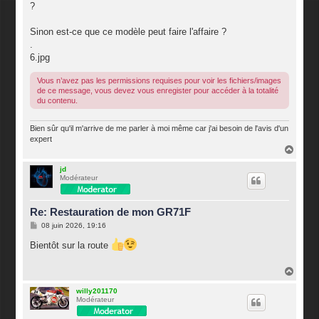
?
Sinon est-ce que ce modèle peut faire l'affaire ?
.
6.jpg
Vous n’avez pas les permissions requises pour voir les fichiers/images
de ce message, vous devez vous enregister pour accéder à la totalité
du contenu.
Bien sûr qu'il m'arrive de me parler à moi même car j'ai besoin de l'avis d'un
expert
H
a
u
jd
Modérateur
t
Re: Restauration de mon GR71F
M
08 juin 2026, 19:16
e
s
Bientôt sur la route
s
a
g
H
e
a
u
willy201170
Modérateur
t