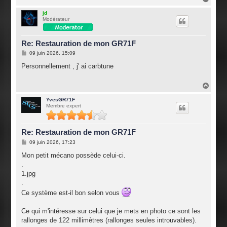
a
u
jd
Modérateur
t
Re: Restauration de mon GR71F
M
09 juin 2026, 15:09
e
s
Personnellement , j' ai carbtune
s
a
g
H
e
a
u
YvesGR71F
Membre expert
t
Re: Restauration de mon GR71F
M
09 juin 2026, 17:23
e
s
Mon petit mécano possède celui-ci.
s
.
a
g
1.jpg
e
.
Ce système est-il bon selon vous
Ce qui m'intéresse sur celui que je mets en photo ce sont les
rallonges de 122 millimètres (rallonges seules introuvables).