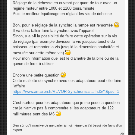
Réglage de la richesse en ouvrant par quart de tour avec un
régime moteur entre 1000 et 1200 tours/minute
Puis le meilleur équilibrage en réglant les vis de richesse
Bon, pour le réglage de la synchro la rampe est remontée
Il va donc falloir faire la synchro avec l'appareil
Sinon, y a t-il la possibilité de faire cette opération sur la vis
de réglage (par exemple dévisser la vis jusqu'au touché du
boisseau et remonter la vis jusqu'à la dimension souhaitée et
mesurée sur cette même vis)
Pour mon information quel est le diamètre de la bille ou de la
queue de foret à utiliser
Encore une petite question
Cette mallette de synchro avec ces adaptateurs peut-elle faire
l'affaire
https://www.amazon.fr/VEVOR-Synchronisa ... hdGY&psc=1
C'est surtout pour les adaptateurs que je me pose la question
car je n'arrive pas à comprendre si les adaptateurs de 122
millimètres sont des M6
Bien sûr qu'il m'arrive de me parler à moi même car j'ai besoin de l'avis d'un
expert
H