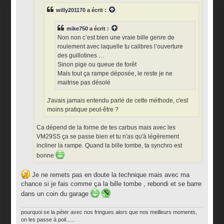
e
willy201170
a écrit :
mike750
a écrit :
Non non c’est bien une vraie bille genre de
roulement avec laquelle tu calibres l’ouverture
des guillotines …
Sinon pige ou queue de forêt
Mais tout ça rampe déposée, le reste je ne
maitrise pas désolé
J'avais jamais entendu parlé de cette méthode, c'est
moins pratique peut-être ?
Ca dépend de la forme de tes carbus mais avec les
VM29SS ça se passe bien et tu n'as qu'à légèrement
incliner la rampe. Quand la bille tombe, ta synchro est
bonne
Je ne remets pas en doute la technique mais avec ma
chance si je fais comme ça la bille tombe , rebondi et se barre
dans un coin du garage
pourquoi se la péter avec nos fringues alors que nos meilleurs moments,
on les passe à poil......