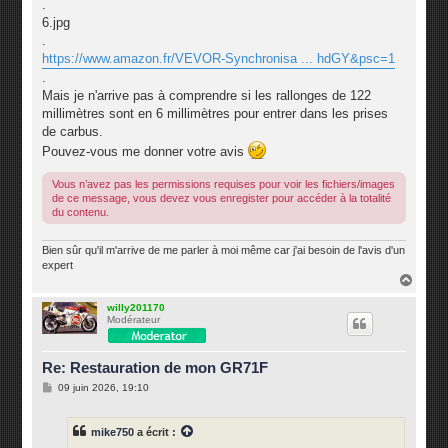
.
6.jpg
.
https://www.amazon.fr/VEVOR-Synchronisa ... hdGY&psc=1
.
Mais je n'arrive pas à comprendre si les rallonges de 122
millimètres sont en 6 millimètres pour entrer dans les prises
de carbus.
Pouvez-vous me donner votre avis
Vous n’avez pas les permissions requises pour voir les fichiers/images
de ce message, vous devez vous enregister pour accéder à la totalité
du contenu.
Bien sûr qu'il m'arrive de me parler à moi même car j'ai besoin de l'avis d'un
expert
H
a
u
willy201170
Modérateur
t
Re: Restauration de mon GR71F
M
09 juin 2026, 19:10
e
s
s
mike750
a écrit :
a
g