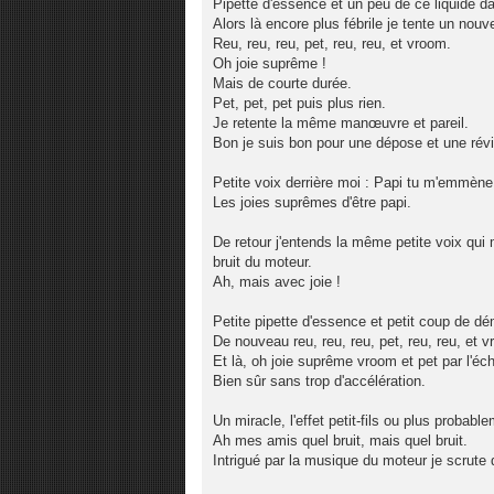
Pipette d'essence et un peu de ce liquide d
Alors là encore plus fébrile je tente un nou
Reu, reu, reu, pet, reu, reu, et vroom.
Oh joie suprême !
Mais de courte durée.
Pet, pet, pet puis plus rien.
Je retente la même manœuvre et pareil.
Bon je suis bon pour une dépose et une rév
Petite voix derrière moi : Papi tu m'emmène
Les joies suprêmes d'être papi.
De retour j'entends la même petite voix qui 
bruit du moteur.
Ah, mais avec joie !
Petite pipette d'essence et petit coup de dé
De nouveau reu, reu, reu, pet, reu, reu, et 
Et là, oh joie suprême vroom et pet par l'é
Bien sûr sans trop d'accélération.
Un miracle, l'effet petit-fils ou plus proba
Ah mes amis quel bruit, mais quel bruit.
Intrigué par la musique du moteur je scrute