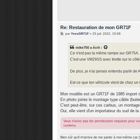
Re: Restauration de mon GR71F
M
par
YvesGR71F
»
25 juil. 2022, 15:08
e
s
s
mike750
a écrit :
a
g
Ce n'est pas la même rampe sur GR75A.
e
C'est une VM29SS avec tirette sur le côt
De plus, je n'ai jamais entendu parlé d
Est-ce que ton véhicule vient de chez un
Mon modèle est un GR71F de 1985 import 
En photo jointe le montage type câble (butée
C'est peut-être, sur ces carbus, un monta
Oui, elle vient d'un importateur du sud de la
Vous n’avez pas les permissions requises pour voi
contenu.
Bien sûr qu'il m'arrive de me parler à moi même car j'