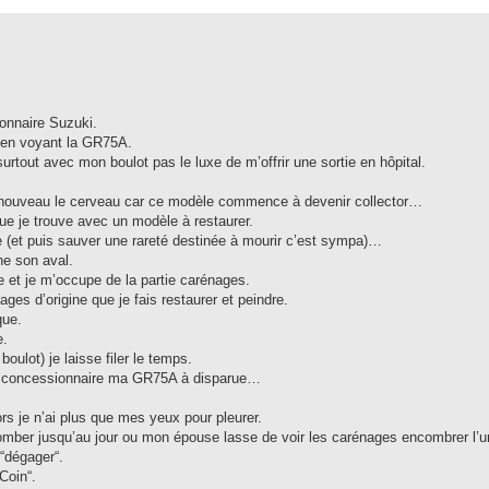
onnaire Suzuki.
… en voyant la GR75A.
rtout avec mon boulot pas le luxe de m’offrir une sortie en hôpital.
e nouveau le cerveau car ce modèle commence à devenir collector…
ue je trouve avec un modèle à restaurer.
e (et puis sauver une rareté destinée à mourir c’est sympa)…
ne son aval.
ue et je m’occupe de la partie carénages.
ges d’origine que je fais restaurer et peindre.
que.
e.
ulot) je laisse filer le temps.
u concessionnaire ma GR75A à disparue…
ors je n’ai plus que mes yeux pour pleurer.
e tomber jusqu’au jour ou mon épouse lasse de voir les carénages encombrer l’u
“dégager“.
Coin“.