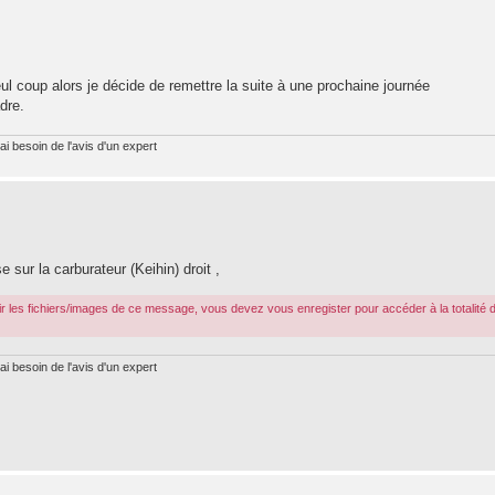
ul coup alors je décide de remettre la suite à une prochaine journée
dre.
ai besoin de l'avis d'un expert
se sur la carburateur (Keihin) droit ,
r les fichiers/images de ce message, vous devez vous enregister pour accéder à la totalité 
ai besoin de l'avis d'un expert