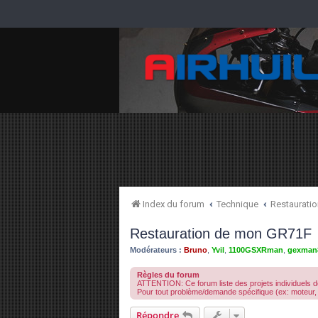
Index du forum
Technique
Restauration
Restauration de mon GR71F
Modérateurs :
Bruno
,
Yvil
,
1100GSXRman
,
gexman
Règles du forum
ATTENTION: Ce forum liste des projets individuels de
Pour tout problème/demande spécifique (ex: moteur, 
Répondre