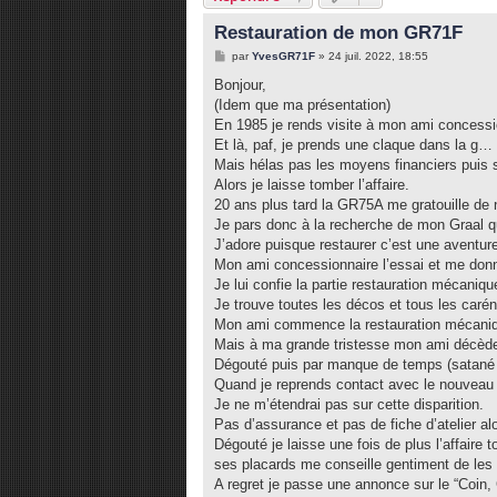
Restauration de mon GR71F
M
par
YvesGR71F
»
24 juil. 2022, 18:55
e
s
Bonjour,
s
(Idem que ma présentation)
a
g
En 1985 je rends visite à mon ami concessi
e
Et là, paf, je prends une claque dans la g
Mais hélas pas les moyens financiers puis su
Alors je laisse tomber l’affaire.
20 ans plus tard la GR75A me gratouille d
Je pars donc à la recherche de mon Graal q
J’adore puisque restaurer c’est une aventur
Mon ami concessionnaire l’essai et me don
Je lui confie la partie restauration mécaniq
Je trouve toutes les décos et tous les caréna
Mon ami commence la restauration mécani
Mais à ma grande tristesse mon ami décèd
Dégouté puis par manque de temps (satané bo
Quand je reprends contact avec le nouvea
Je ne m’étendrai pas sur cette disparition.
Pas d’assurance et pas de fiche d’atelier al
Dégouté je laisse une fois de plus l’affair
ses placards me conseille gentiment de les 
A regret je passe une annonce sur le “Coin, 