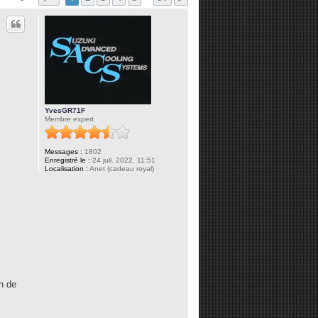
YvesGR71F
Membre expert
Messages :
1802
Enregistré le :
24 juil. 2022, 11:51
Localisation :
Anet (cadeau royal)
n de