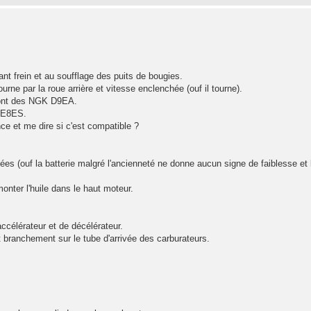
nt frein et au soufflage des puits de bougies.
rne par la roue arrière et vitesse enclenchée (ouf il tourne).
sont des NGK D9EA.
 DE8ES.
nce et me dire si c'est compatible ?
es (ouf la batterie malgré l'ancienneté ne donne aucun signe de faiblesse et 
nter l'huile dans le haut moteur.
ccélérateur et de décélérateur.
t branchement sur le tube d'arrivée des carburateurs.