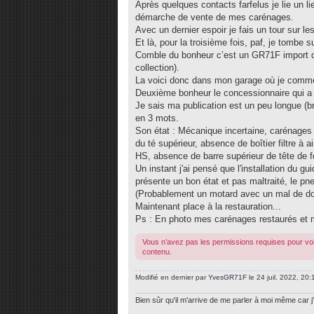
Après quelques contacts farfelus je lie un 
démarche de vente de mes carénages.
Avec un dernier espoir je fais un tour sur les
Et là, pour la troisième fois, paf, je tombe
Comble du bonheur c’est un GR71F import du
collection).
La voici donc dans mon garage où je comm
Deuxième bonheur le concessionnaire qui a 
Je sais ma publication est un peu longue (
en 3 mots.
Son état : Mécanique incertaine, carénages 
du té supérieur, absence de boîtier filtre à 
HS, absence de barre supérieur de tête de fo
Un instant j'ai pensé que l'installation du g
présente un bon état et pas maltraité, le pn
(Probablement un motard avec un mal de dos)
Maintenant place à la restauration...
Ps : En photo mes carénages restaurés et
Vous n’avez pas les permissions requises pour voi
contenu.
Modifié en dernier par
YvesGR71F
le 24 juil. 2022, 20:1
Bien sûr qu'il m'arrive de me parler à moi même car j'