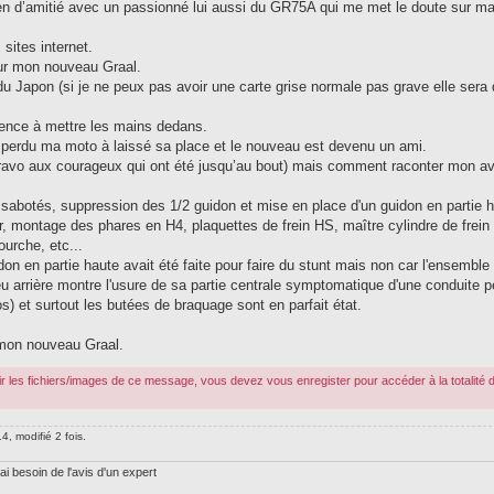
lien d’amitié avec un passionné lui aussi du GR75A qui me met le doute sur m
 sites internet.
 sur mon nouveau Graal.
 Japon (si je ne peux pas avoir une carte grise normale pas grave elle sera
ence à mettre les mains dedans.
perdu ma moto à laissé sa place et le nouveau est devenu un ami.
bravo aux courageux qui ont été jusqu’au bout) mais comment raconter mon a
sabotés, suppression des 1/2 guidon et mise en place d'un guidon en partie 
air, montage des phares en H4, plaquettes de frein HS, maître cylindre de frein 
urche, etc...
uidon en partie haute avait été faite pour faire du stunt mais non car l'ensemble
eu arrière montre l'usure de sa partie centrale symptomatique d'une conduite 
 et surtout les butées de braquage sont en parfait état.
 mon nouveau Graal.
r les fichiers/images de ce message, vous devez vous enregister pour accéder à la totalité 
4, modifié 2 fois.
ai besoin de l'avis d'un expert