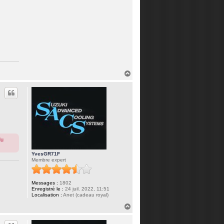
H
a
u
t
du
YvesGR71F
Membre expert
Messages :
1802
Enregistré le :
24 juil. 2022, 11:51
Localisation :
Anet (cadeau royal)
H
a
u