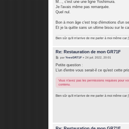
M..., c'est une une ligne Yoshimura.
Je l'avais même pas remarquée.
Quel nul.
Bon à mon âge c'est trop d'émotions d'un se
Et je la quitte sans un ultime bisou sur le ca
Bien sûr qu'il m'arrive de me parler à moi même car j'
Re: Restauration de mon GR71F
M
par
YvesGR71F
»
24 juil. 2022, 20:01
e
s
Petite question :
s
L'un d'entre vous serait-il ce qu'est cette pri
a
g
e
Vous n’avez pas les permissions requises pour voi
contenu.
Bien sûr qu'il m'arrive de me parler à moi même car j'
Re: Restauration de mon GR71F