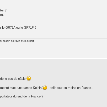
ter ?
n).
r le GR75A ou le GR71F ?
ai besoin de l'avis d'un expert
..donc pas de câble
/H monté avec une rampe Keihin
, enfin tout du moins en France..
portateur du sud de la France ?