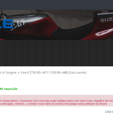
 à l'origine
Gsx-R [750 85->87 | 1100 85->88] (Culs carrés)
84
,
bayou12b
 restaurations, l'ouverture d'un nouveau sujet implique alors une mise à jour régulière de l'
carénages, stickers...) rendez-vous dans la section mécanique et/ou peinture du forum.
1358 