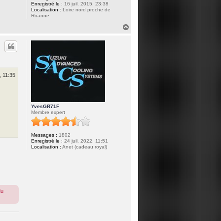
Enregistré le :
16 juil. 2015, 23:38
Localisation :
Loire nord proche de
Roanne
H
a
u
t
, 11:35
YvesGR71F
Membre expert
Messages :
1802
Enregistré le :
24 juil. 2022, 11:51
Localisation :
Anet (cadeau royal)
du