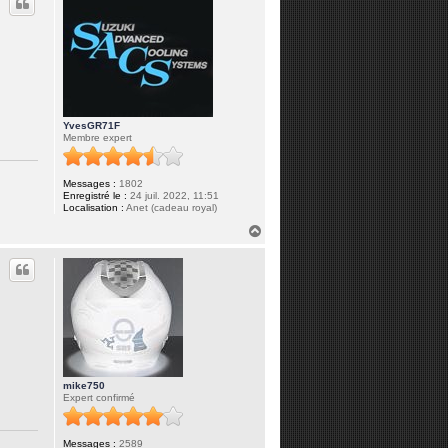
t
YvesGR71F
Membre expert
Messages :
1802
Enregistré le :
24 juil. 2022, 11:51
Localisation :
Anet (cadeau royal)
H
a
u
t
mike750
Expert confirmé
Messages :
2589