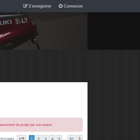
S’enregistrer
Connexion
avancement du projet par son auteur.
Page
1
sur
91
1
2
3
4
5
91
Suivante
messages
…