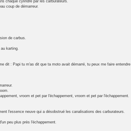
ans chaque cylindre par les carburateurs.
veau coup de démarreur.
ision de carbus.
 au karting.
me dit : Papi tu m'as dit que ta moto avait démarré, tu peux me faire entendre
marreur.
vroom.
chappement, vroom et pet par l'échappement, vroom et pet par l'échappement.
blement l'essence neuve qui a désobstrué les canalisations des carburateurs.
 d'un peu plus près l'échappement.