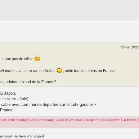
25 juil. 2022
é...donc pas de câble
e A/H monté avec une rampe Keihin
, enfin tout du moins en France..
 importateur du sud de la France ?
du Japon.
 et serre câble).
ge câble avec commande déportée sur le côté gauche ?
 France.
r les fichiers/images de ce message, vous devez vous enregister pour accéder à la totalité 
ai besoin de l'avis d'un expert