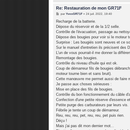
Re: Restauration de mon GR71F
M
par
YvesGR71F
»
24 juil. 2022, 19:40
e
s
Recharge de la batterie.
s
Dépose du réservoir et de la 1/2 selle.
a
g
Contrôle de l'évacuation, passage au nettoya
e
Dépose des bougies pour voir si le moteur tou
Surprise : Les bougiés sont neuves et ce 
Sur le manuel d'entretien ils précisent des
L'un de vous pourrait-il me donner la différe
Remontage des bougies.
Contrôle du niveau d'huile qui est ok.
Coup de démarreur fils de bougies débranché
moteur tourne bien et sans bruit).
Cette manœuvre me permet aussi de faire mo
Je passe aux choses sérieuses :
Mise en place des fils de bougies.
Contrôle du bon fonctionnement du câble d'a
Confection d'une petite réserve d'essence e
Petite purge des carburateurs par leurs vis.
Fébrile je tente un coup de démarreur.
Reu, reu, reu, pet, reu, reu, pet puis rien.
Déçu !
Mais j'ai pas dit mon dernier mot...