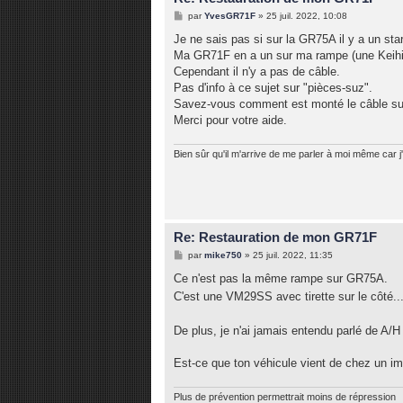
M
par
YvesGR71F
»
25 juil. 2022, 10:08
e
s
Je ne sais pas si sur la GR75A il y a un star
s
Ma GR71F en a un sur ma rampe (une Keihi
a
g
Cependant il n'y a pas de câble.
e
Pas d'info à ce sujet sur "pièces-suz".
Savez-vous comment est monté le câble su
Merci pour votre aide.
Bien sûr qu'il m'arrive de me parler à moi même car j'
Re: Restauration de mon GR71F
M
par
mike750
»
25 juil. 2022, 11:35
e
s
Ce n'est pas la même rampe sur GR75A.
s
C'est une VM29SS avec tirette sur le côté.
a
g
e
De plus, je n'ai jamais entendu parlé de A
Est-ce que ton véhicule vient de chez un im
Plus de prévention permettrait moins de répression