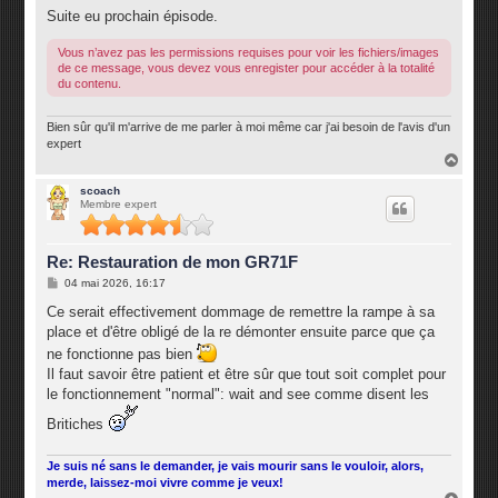
Suite eu prochain épisode.
Vous n’avez pas les permissions requises pour voir les fichiers/images
de ce message, vous devez vous enregister pour accéder à la totalité
du contenu.
Bien sûr qu'il m'arrive de me parler à moi même car j'ai besoin de l'avis d'un
expert
H
a
u
scoach
Membre expert
t
Re: Restauration de mon GR71F
M
04 mai 2026, 16:17
e
s
Ce serait effectivement dommage de remettre la rampe à sa
s
place et d'être obligé de la re démonter ensuite parce que ça
a
g
ne fonctionne pas bien
e
Il faut savoir être patient et être sûr que tout soit complet pour
le fonctionnement "normal": wait and see comme disent les
Britiches
Je suis né sans le demander, je vais mourir sans le vouloir, alors,
merde, laissez-moi vivre comme je veux!
H