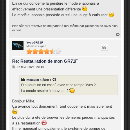
En ce qui concerne la peinture le modèle japonais a
effectivement une présentation différente
Le modèle japonais possède aussi une jauge à carburant
Bien sûr qu'il m'arrive de me parler à moi même car j'ai besoin de l'avis d'un
expert
H
a
u
YvesGR71F
Membre expert
t
Re: Restauration de mon GR71F
M
06 févr. 2026, 20:45
e
s
s
mike750
a écrit :
a
g
D’ailleurs on en est où avec cette rampe Yves ?
e
La meule respire à nouveau ?
Bonjour Mike,
Ça avance tout doucement, tout doucement mais sûrement
Le plus dur a été de trouver les dernières pièces manquantes
à sa restauration
Il me manquait principalement le système de pompe de