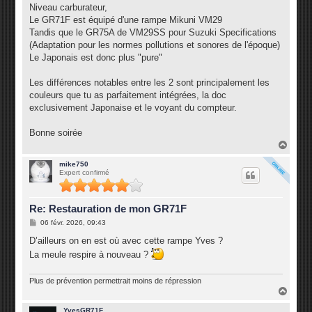
Niveau carburateur,
Le GR71F est équipé d'une rampe Mikuni VM29
Tandis que le GR75A de VM29SS pour Suzuki Specifications
(Adaptation pour les normes pollutions et sonores de l'époque)
Le Japonais est donc plus "pure"
Les différences notables entre les 2 sont principalement les
couleurs que tu as parfaitement intégrées, la doc
exclusivement Japonaise et le voyant du compteur.
Bonne soirée
H
a
u
mike750
Expert confirmé
t
Re: Restauration de mon GR71F
M
06 févr. 2026, 09:43
e
s
D’ailleurs on en est où avec cette rampe Yves ?
s
La meule respire à nouveau ?
a
g
e
Plus de prévention permettrait moins de répression
H
a
u
YvesGR71F