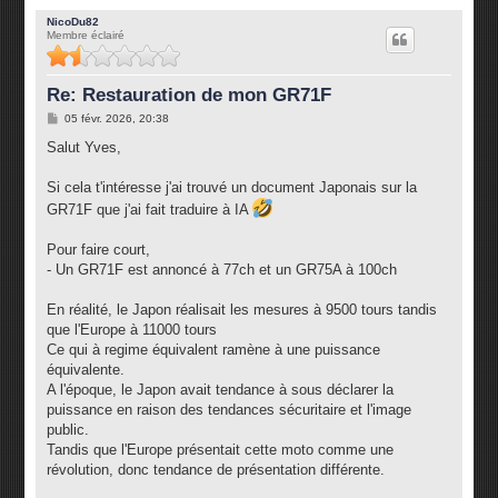
NicoDu82
Membre éclairé
Re: Restauration de mon GR71F
M
05 févr. 2026, 20:38
e
s
Salut Yves,
s
a
g
Si cela t'intéresse j'ai trouvé un document Japonais sur la
e
GR71F que j'ai fait traduire à IA
Pour faire court,
- Un GR71F est annoncé à 77ch et un GR75A à 100ch
En réalité, le Japon réalisait les mesures à 9500 tours tandis
que l'Europe à 11000 tours
Ce qui à regime équivalent ramène à une puissance
équivalente.
A l'époque, le Japon avait tendance à sous déclarer la
puissance en raison des tendances sécuritaire et l'image
public.
Tandis que l'Europe présentait cette moto comme une
révolution, donc tendance de présentation différente.