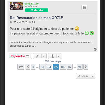
a
u
willy201170
Modérateur
t
Re: Restauration de mon GR71F
M
05 mai 2026, 14:29
e
s
Pour une resto à l'origine tu te dois de patienter
s
Ta passion ressort et ça prouve que tu touches ta bille
a
g
e
pourquoi se la péter avec nos fringues alors que nos meilleurs moments,
on les passe à poil......
H
a
Répondre
u
t
1358 messages
Page
85
sur
91
1
83
84
85
86
87
91
Précédente
Suivante
…
…
Aller à