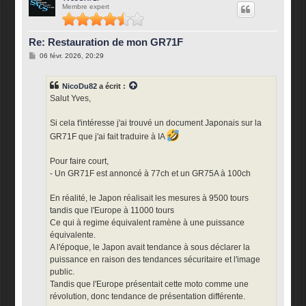
Membre expert
t
Re: Restauration de mon GR71F
M
06 févr. 2026, 20:29
e
s
s
NicoDu82
a écrit :
a
g
Salut Yves,
e
Si cela t'intéresse j'ai trouvé un document Japonais sur la
GR71F que j'ai fait traduire à IA
Pour faire court,
- Un GR71F est annoncé à 77ch et un GR75A à 100ch
En réalité, le Japon réalisait les mesures à 9500 tours
tandis que l'Europe à 11000 tours
Ce qui à regime équivalent ramène à une puissance
équivalente.
A l'époque, le Japon avait tendance à sous déclarer la
puissance en raison des tendances sécuritaire et l'image
public.
Tandis que l'Europe présentait cette moto comme une
révolution, donc tendance de présentation différente.