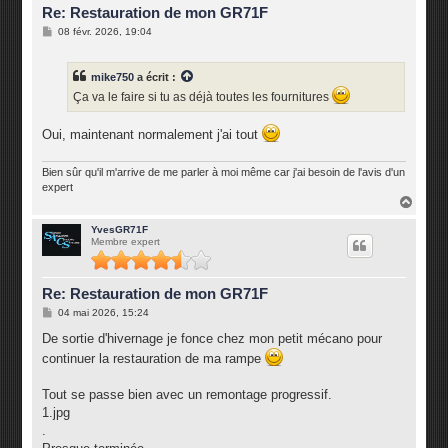
Re: Restauration de mon GR71F
M
08 févr. 2026, 19:04
e
s
s
mike750
a écrit :
a
g
Ça va le faire si tu as déjà toutes les fournitures
e
Oui, maintenant normalement j'ai tout
Bien sûr qu'il m'arrive de me parler à moi même car j'ai besoin de l'avis d'un
expert
H
a
u
YvesGR71F
Membre expert
t
Re: Restauration de mon GR71F
M
04 mai 2026, 15:24
e
s
De sortie d'hivernage je fonce chez mon petit mécano pour
s
continuer la restauration de ma rampe
a
g
e
Tout se passe bien avec un remontage progressif.
1.jpg
.