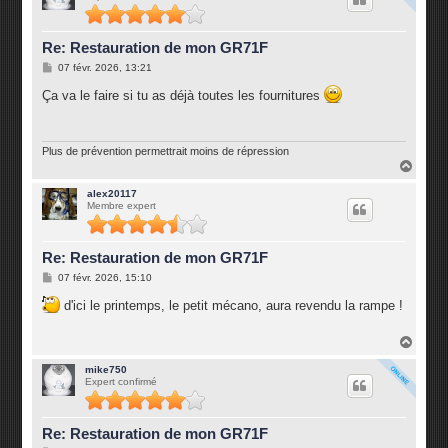
Re: Restauration de mon GR71F
M
07 févr. 2026, 13:21
e
s
Ça va le faire si tu as déjà toutes les fournitures
s
a
g
e
Plus de prévention permettrait moins de répression
H
a
u
alex20117
Membre expert
t
Re: Restauration de mon GR71F
M
07 févr. 2026, 15:10
e
s
d'ici le printemps, le petit mécano, aura revendu la rampe !
s
a
g
H
e
a
u
mike750
Expert confirmé
t
Re: Restauration de mon GR71F