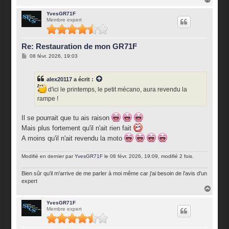
a
u
YvesGR71F
Membre expert
t
Re: Restauration de mon GR71F
M
08 févr. 2026, 19:03
e
s
s
alex20117
a écrit :
a
g
d'ici le printemps, le petit mécano, aura revendu la
e
rampe !
Il se pourrait que tu ais raison
Mais plus fortement qu'il n'ait rien fait
A moins qu'il n'ait revendu la moto
Modifié en dernier par
YvesGR71F
le 08 févr. 2026, 19:09, modifié 2 fois.
Bien sûr qu'il m'arrive de me parler à moi même car j'ai besoin de l'avis d'un
expert
H
a
u
YvesGR71F
Membre expert
t