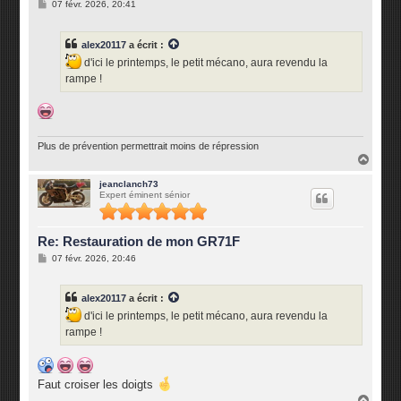
M
07 févr. 2026, 20:41
e
s
s
alex20117
a écrit :
a
g
d'ici le printemps, le petit mécano, aura revendu la
e
rampe !
Plus de prévention permettrait moins de répression
H
a
u
jeanclanch73
Expert éminent sénior
t
Re: Restauration de mon GR71F
M
07 févr. 2026, 20:46
e
s
s
alex20117
a écrit :
a
g
d'ici le printemps, le petit mécano, aura revendu la
e
rampe !
Faut croiser les doigts
H