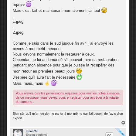
reprise
Mais c'est fait et maintenant normalement j'ai tout
.
1.jpeg
.
2.jpeg
.
Comme je suis dans le sud jusque fin avril j'ai envoyé les
pièces à mon petit mécano.
Nous devons normalement la restaurer à deux.
Cependant je lui ai demandé s'il pouvait faire sa restauration
pendant mon absence pour que je puisse la récupérer dès
mon retour au premiers beaux jours
J'espère qu'il aura fait le nécessaire
Mais, mais, mais
Vous n’avez pas les permissions requises pour voir les fichiers/images
de ce message, vous devez vous enregister pour accéder à la totalité
du contenu.
Bien sûr qu'il m'arrive de me parler à moi même car j'ai besoin de l'avis d'un
expert
H
a
u
mike750
Expert confirmé
t