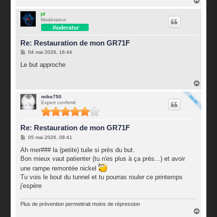
a
u
jd
Modérateur
t
Re: Restauration de mon GR71F
M
04 mai 2026, 16:44
e
s
Le but approche
s
a
g
H
e
a
u
mike750
Expert confirmé
t
Re: Restauration de mon GR71F
M
05 mai 2026, 08:41
e
s
Ah mer### la (petite) tuile si près du but.
s
Bon mieux vaut patienter (tu n'es plus à ça près...) et avoir
a
g
une rampe remontée nickel
e
Tu vois le bout du tunnel et tu pourras rouler ce printemps
j'espère
Plus de prévention permettrait moins de répression
H