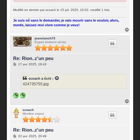
Modifié en dernier par
scoach
le 15 juil. 2025, 10:02, modifié 1 fois.
Je suis né sans le demander, je vais mourir sans le vouloir, alors,
merde, laissez-moi vivre comme je veux!
H
a
u
jeanclanch73
Expert éminent sénior
t
Re: Rion..z'un peu
M
17 avr. 2025, 18:43
e
s
s
scoach
a écrit :
a
g
424735755.jpg
e
H
a
u
scoach
Membre expert
t
Re: Rion..z'un peu
M
22 avr. 2025, 20:49
e