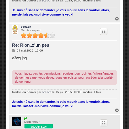
Modifié en dernier par
scoach
le 15 juil. 2025, 10:06, modifié 1 fois.
Je suis né sans le demander, je vais mourir sans le vouloir, alors,
merde, laissez-moi vivre comme je veux!
H
a
u
scoach
Membre expert
t
Re: Rion..z'un peu
M
04 mai 2025, 15:06
e
s
o3wg.jpg
s
a
g
e
Vous n’avez pas les permissions requises pour voir les fichiers/images
de ce message, vous devez vous enregister pour accéder à la totalité
du contenu.
Modifié en dernier par
scoach
le 15 juil. 2025, 10:08, modifié 1 fois.
Je suis né sans le demander, je vais mourir sans le vouloir, alors,
merde, laissez-moi vivre comme je veux!
H
a
u
jd
Modérateur
t