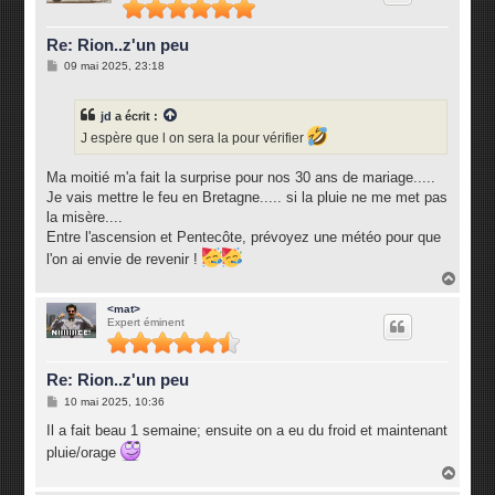
Re: Rion..z'un peu
M
09 mai 2025, 23:18
e
s
s
jd
a écrit :
a
g
J espère que l on sera la pour vérifier
e
Ma moitié m'a fait la surprise pour nos 30 ans de mariage.....
Je vais mettre le feu en Bretagne..... si la pluie ne me met pas
la misère....
Entre l'ascension et Pentecôte, prévoyez une météo pour que
l'on ai envie de revenir !
H
a
u
<mat>
Expert éminent
t
Re: Rion..z'un peu
M
10 mai 2025, 10:36
e
s
Il a fait beau 1 semaine; ensuite on a eu du froid et maintenant
s
pluie/orage
a
g
H
e
a