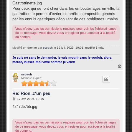
s
Gastrottinette.jpg
a
g
Pour ceux qui se font chier dans les embouteillages en ville, la
e
gastrottinette permet d’éviter les arrêts intempestifs générés
par les ennuis gastriques découlant de ces problèmes urbains.
Vous n’avez pas les permissions requises pour voir les fichiers/images
de ce message, vous devez vous enregister pour accéder à la totalité
du contenu.
Modifié en dernier par
scoach
le 15 juil. 2025, 10:01, modifié 1 fois.
Je suis né sans le demander, je vais mourir sans le vouloir, alors,
merde, laissez-moi vivre comme je veux!
H
a
u
scoach
Membre expert
t
Re: Rion..z'un peu
M
17 avr. 2025, 18:15
e
s
424735755.jpg
s
a
g
e
Vous n’avez pas les permissions requises pour voir les fichiers/images
de ce message, vous devez vous enregister pour accéder à la totalité
du contenu.