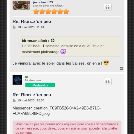
u
jeanclanch73
Expert éminent sénior
t
Re: Rion..z'un peu
M
10 mai 2025, 11:44
e
s
s
<mat>
a écrit :
a
g
Il a fait beau 1 semaine; ensuite on a eu du froid et
e
maintenant pluie/orage
Je viendrai avec le soleil dans les valises, on en a !
H
a
u
jd
Modérateur
t
Re: Rion..z'un peu
M
10 mai 2025, 22:05
e
s
Messenger_creation_FC9FB526-04A2-49E8-B71C-
s
FCAFA99E49FD.jpeg
a
g
e
Vous n’avez pas les permissions requises pour voir les fichiers/images
de ce message, vous devez vous enregister pour accéder à la totalité
du contenu.