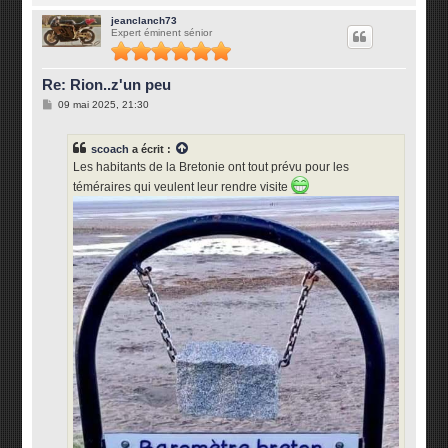
a
u
jeanclanch73
Expert éminent sénior
t
Re: Rion..z'un peu
M
09 mai 2025, 21:30
e
s
s
scoach
a écrit :
a
g
Les habitants de la Bretonie ont tout prévu pour les
e
téméraires qui veulent leur rendre visite