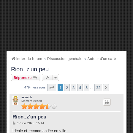
Index du forum
Discussion générale
Autour d'un café
Rion..z'un peu
Répondre
Page
1
sur
32
1
2
3
4
5
32
Suivante
479 messages
…
scoach
Membre expert
Rion..z'un peu
M
17 avr. 2025, 15:14
e
s
Idéale et recommandée en ville: