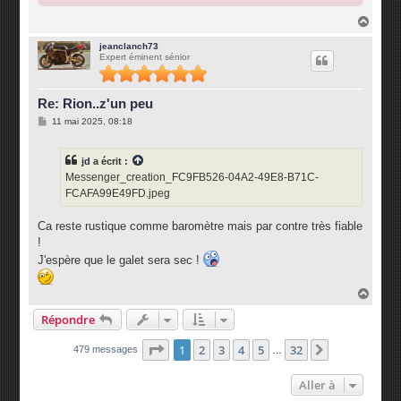
H
a
u
jeanclanch73
Expert éminent sénior
t
Re: Rion..z'un peu
M
11 mai 2025, 08:18
e
s
s
jd
a écrit :
a
g
Messenger_creation_FC9FB526-04A2-49E8-B71C-
e
FCAFA99E49FD.jpeg
Ca reste rustique comme baromètre mais par contre très fiable
!
J'espère que le galet sera sec !
H
a
Répondre
u
t
Page
1
sur
32
1
2
3
4
5
32
Suivante
479 messages
…
Aller à