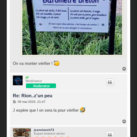
On va monter vérifier !
H
a
u
jd
Modérateur
t
Re: Rion..z'un peu
M
09 mai 2025, 21:47
e
s
J espère que l on sera la pour vérifier
s
a
g
H
e
a
u
jeanclanch73
Expert éminent sénior
t