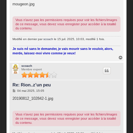
s
mougeon.jpg
s
a
g
e
Vous n’avez pas les permissions requises pour voir les fichiers/images
de ce message, vous devez vous enregister pour accéder à la totalité
du contenu.
Modifié en dernier par
scoach
le 15 juil. 2025, 10:03, modifié 1 fois.
Je suis né sans le demander, je vais mourir sans le vouloir, alors,
merde, laissez-moi vivre comme je veux!
H
a
u
scoach
Membre expert
t
Re: Rion..z'un peu
M
04 mai 2025, 15:05
e
s
20190812_102842-1.jpg
s
a
g
e
Vous n’avez pas les permissions requises pour voir les fichiers/images
de ce message, vous devez vous enregister pour accéder à la totalité
du contenu.