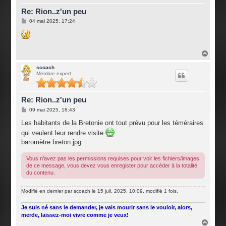
Re: Rion..z'un peu
M
04 mai 2025, 17:24
e
s
s
a
g
H
e
a
u
scoach
Membre expert
t
Re: Rion..z'un peu
M
09 mai 2025, 18:43
e
s
Les habitants de la Bretonie ont tout prévu pour les téméraires
s
qui veulent leur rendre visite
a
g
baromètre breton.jpg
e
Vous n’avez pas les permissions requises pour voir les fichiers/images
de ce message, vous devez vous enregister pour accéder à la totalité
du contenu.
Modifié en dernier par
scoach
le 15 juil. 2025, 10:09, modifié 1 fois.
Je suis né sans le demander, je vais mourir sans le vouloir, alors,
merde, laissez-moi vivre comme je veux!
H