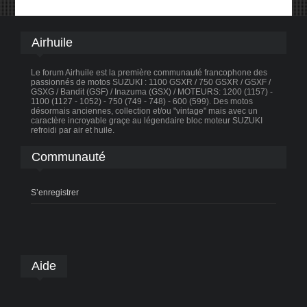
Airhuile
Le forum Airhuile est la première communauté francophone des
passionnés de motos SUZUKI : 1100 GSXR / 750 GSXR / GSXF /
GSXG / Bandit (GSF) / Inazuma (GSX) / MOTEURS: 1200 (1157) -
1100 (1127 - 1052) - 750 (749 - 748) - 600 (599). Des motos
désormais anciennes, collection et/ou "vintage" mais avec un
caractère incroyable graçe au légendaire bloc moteur SUZUKI
refroidi par air et huile.
Communauté
S’enregistrer
Aide