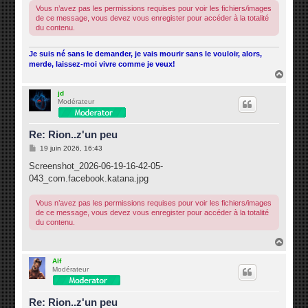
e
Vous n’avez pas les permissions requises pour voir les fichiers/images
de ce message, vous devez vous enregister pour accéder à la totalité
du contenu.
Je suis né sans le demander, je vais mourir sans le vouloir, alors,
merde, laissez-moi vivre comme je veux!
H
a
u
jd
Modérateur
t
Re: Rion..z'un peu
M
19 juin 2026, 16:43
e
s
Screenshot_2026-06-19-16-42-05-
s
043_com.facebook.katana.jpg
a
g
e
Vous n’avez pas les permissions requises pour voir les fichiers/images
de ce message, vous devez vous enregister pour accéder à la totalité
du contenu.
H
a
u
Alf
Modérateur
t
Re: Rion..z'un peu