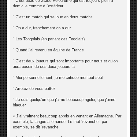
" C'est beau ce Stade Vélodrome qui est toujours plein à
domicile comme à l'extérieur
" C’est un match qui se joue en deux matchs
" On a dur, franchement on a dur
" Les Tongolais (en parlant des Togolais)
" Quand j’ai revenu en équipe de France
" C’est deux joueurs qui sont importants pour nous et qu’on
aura besoin de ces deux joueurs la
" Moi personnellement, je me critique moi tout seul
" Arrêtez de vous battez
" Je suis quelqu'un que j'aime beaucoup rigoler, que j'aime
blaguer
« J’ai vraiment beaucoup appris en venant en Allemagne. Par
exemple, la langue allemande. Le mot ‘revanche’, par
exemple, se dit ‘revanche