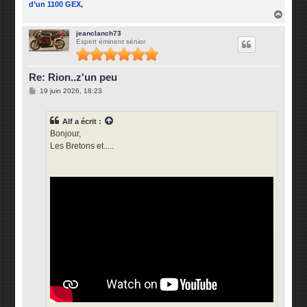
d’un 1100 GEX,
H
a
u
jeanclanch73
Expert éminent sénior
t
Re: Rion..z'un peu
M
19 juin 2026, 18:23
e
s
s
Alf
a écrit :
a
g
Bonjour,
e
Les Bretons et.....