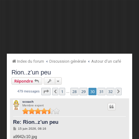
Index du forum
Discussion générale
Autour d'un café
Rion..z'un peu
Répondre
Page
30
sur
32
1
28
29
30
31
32
Précédente
Suivant
479 messages
…
scoach
Membre expert
Re: Rion..z'un peu
M
15 juin 2026, 08:16
e
s
a9942c10.jpg