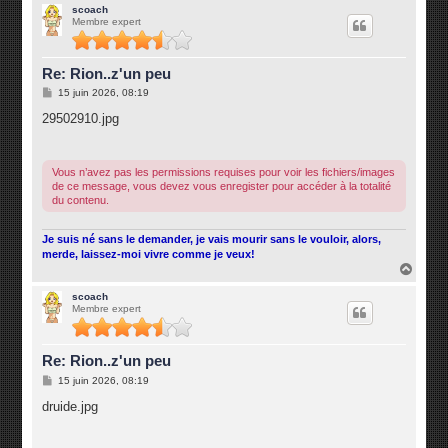
u
scoach
Membre expert
t
Re: Rion..z'un peu
M
15 juin 2026, 08:19
e
s
29502910.jpg
s
a
g
e
Vous n’avez pas les permissions requises pour voir les fichiers/images
de ce message, vous devez vous enregister pour accéder à la totalité
du contenu.
Je suis né sans le demander, je vais mourir sans le vouloir, alors,
merde, laissez-moi vivre comme je veux!
H
a
u
scoach
Membre expert
t
Re: Rion..z'un peu
M
15 juin 2026, 08:19
e
s
druide.jpg
s
a
g