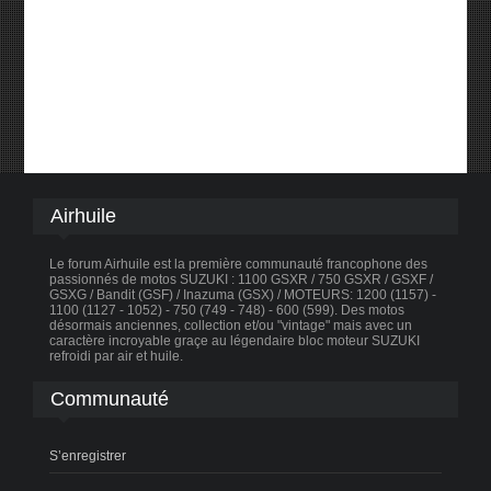
Airhuile
Le forum Airhuile est la première communauté francophone des
passionnés de motos SUZUKI : 1100 GSXR / 750 GSXR / GSXF /
GSXG / Bandit (GSF) / Inazuma (GSX) / MOTEURS: 1200 (1157) -
1100 (1127 - 1052) - 750 (749 - 748) - 600 (599). Des motos
désormais anciennes, collection et/ou "vintage" mais avec un
caractère incroyable graçe au légendaire bloc moteur SUZUKI
refroidi par air et huile.
Communauté
S’enregistrer