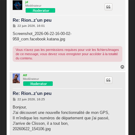
u
jd
Modérateur
t
Re: Rion..z'un peu
M
22 juin 2026, 16:01
e
s
Screenshot_2026-06-22-16-00-02-
s
959_com.facebook.katana.jpg
a
g
e
Vous n’avez pas les permissions requises pour voir les fichiers/images
de ce message, vous devez vous enregister pour accéder à la totalité
du contenu.
H
a
u
Alf
Modérateur
t
Re: Rion..z'un peu
M
22 juin 2026, 16:25
e
s
Bonjour,
s
J'ai découvert une nouvelle fonctionnalité de mon GPS,
a
g
Il m'indique les numéros de département que j'ai passé,
e
J'arrive de Clisson, il a tout bon,
20260622_154106.jpg