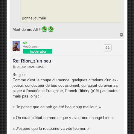
Bonne journée
Mort de rire Alf !
H
a
u
Alf
Modérateur
t
Re: Rion..z'un peu
M
21 juin 2026, 08:30
e
s
Bonjour,
s
Comme c'est la coupe du monde, quelques citations d'un ex-
a
g
joueur, conducteur de bus occasionnel, qui aurait du avoir sa
e
place à l'académie Française, Franck Ribéry (p'têt pas toutes,
mais pas loin) :
« Je pense que ce soir ça été beaucoup meilleur. »
« On dirait c’était comme si que y avait rien changé hier. »
« J'espère que la routourne va vite tourner. »