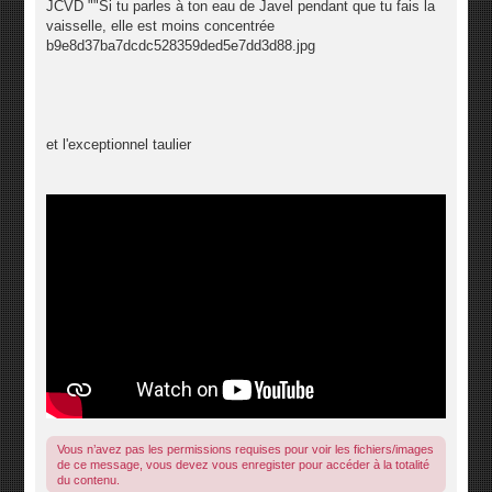
JCVD ""Si tu parles à ton eau de Javel pendant que tu fais la
vaisselle, elle est moins concentrée
b9e8d37ba7dcdc528359ded5e7dd3d88.jpg
et l'exceptionnel taulier
Vous n’avez pas les permissions requises pour voir les fichiers/images
de ce message, vous devez vous enregister pour accéder à la totalité
du contenu.