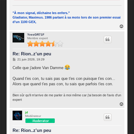
"À mon signal, déchaine les enfers."
Gladiator, Maximus. 1986 parlant à sa moto lors de son premier essai
d’un 1100 GEX,
H
a
u
YvesGR71F
Membre expert
t
Re: Rion..z'un peu
M
21 juin 2026, 19:29
e
s
Celle que j'adore Van Damme
s
a
g
Quand t'es con, tu sais pas que t'es con puisque t'es con...
e
Alors que quand t'es pas con, tu sais que parfois t'es con.
Bien sûr qu'il m'arrive de me parler à moi même car j'ai besoin de l'avis d'un
expert
H
a
u
jd
Modérateur
t
Re: Rion..z'un peu