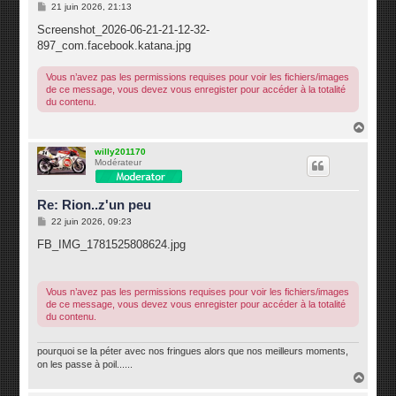
M
21 juin 2026, 21:13
e
s
Screenshot_2026-06-21-21-12-32-
s
897_com.facebook.katana.jpg
a
g
e
Vous n’avez pas les permissions requises pour voir les fichiers/images
de ce message, vous devez vous enregister pour accéder à la totalité
du contenu.
H
a
u
willy201170
Modérateur
t
Re: Rion..z'un peu
M
22 juin 2026, 09:23
e
s
FB_IMG_1781525808624.jpg
s
a
g
e
Vous n’avez pas les permissions requises pour voir les fichiers/images
de ce message, vous devez vous enregister pour accéder à la totalité
du contenu.
pourquoi se la péter avec nos fringues alors que nos meilleurs moments,
on les passe à poil......
H
a