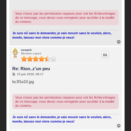
s
a
g
e
Vous n’avez pas les permissions requises pour voir les fichiers/images
de ce message, vous devez vous enregister pour accéder à la totalité
du contenu.
Je suis né sans le demander, je vais mourir sans le vouloir, alors,
merde, laissez-moi vivre comme je veux!
H
a
u
scoach
Membre expert
t
Re: Rion..z'un peu
M
15 juin 2026, 08:17
e
s
bc3f1e10.jpg
s
a
g
e
Vous n’avez pas les permissions requises pour voir les fichiers/images
de ce message, vous devez vous enregister pour accéder à la totalité
du contenu.
Je suis né sans le demander, je vais mourir sans le vouloir, alors,
merde, laissez-moi vivre comme je veux!
H
a