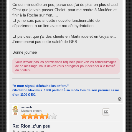
Ce qui m'inquiète un peu, parce que j'ai de plus en plus chaud
C'est que je vais passer Cholet, pour me rendre à Mauléon et
finir à la Roche sur Yon.....
Et je ne sais pas si cette nouvelle fonctionnalité de
département a un lien avecc ma déshydratation.
Et pis c'est que j'ai des clients en Martinique et en Guyane...
J'emmenerai pas cette saleté de GPS.
Bonne journée
Vous n’avez pas les permissions requises pour voir les fichiers/images
de ce message, vous devez vous enregister pour accéder à la totalité
du contenu.
"À mon signal, déchaine les enfers."
Gladiator, Maximus. 1986 parlant à sa moto lors de son premier essai
d’un 1100 GEX,
H
a
u
scoach
Membre expert
t
Re: Rion..z'un peu
M
23 juin 2026, 09:38