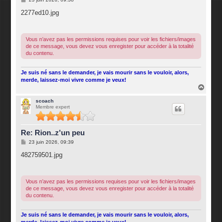
e
s
2277ed10.jpg
s
a
g
e
Vous n’avez pas les permissions requises pour voir les fichiers/images
de ce message, vous devez vous enregister pour accéder à la totalité
du contenu.
Je suis né sans le demander, je vais mourir sans le vouloir, alors,
merde, laissez-moi vivre comme je veux!
H
a
u
scoach
Membre expert
t
Re: Rion..z'un peu
M
23 juin 2026, 09:39
e
s
482759501.jpg
s
a
g
e
Vous n’avez pas les permissions requises pour voir les fichiers/images
de ce message, vous devez vous enregister pour accéder à la totalité
du contenu.
Je suis né sans le demander, je vais mourir sans le vouloir, alors,
merde, laissez-moi vivre comme je veux!