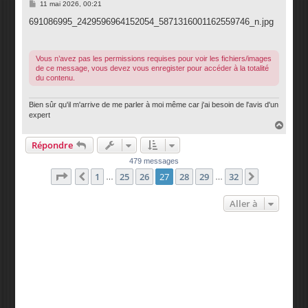
M
11 mai 2026, 00:21
e
s
691086995_2429596964152054_5871316001162559746_n.jpg
s
a
g
e
Vous n’avez pas les permissions requises pour voir les fichiers/images
de ce message, vous devez vous enregister pour accéder à la totalité
du contenu.
Bien sûr qu'il m'arrive de me parler à moi même car j'ai besoin de l'avis d'un
expert
H
a
Répondre
u
t
479 messages
Page
27
sur
32
1
25
26
27
28
29
32
Précédente
Suivante
…
…
Aller à