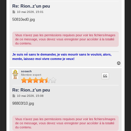
Re: Rion..z'un peu
M
10 mai 2026, 15:01
e
s
50810ed0.jpg
s
a
g
e
Vous n’avez pas les permissions requises pour voir les fichiers/images
de ce message, vous devez vous enregister pour accéder à la totalité
du contenu.
Je suis né sans le demander, je vais mourir sans le vouloir, alors,
merde, laissez-moi vivre comme je veux!
H
a
u
scoach
Membre expert
t
Re: Rion..z'un peu
M
10 mai 2026, 15:08
e
s
98803f10.jpg
s
a
g
e
Vous n’avez pas les permissions requises pour voir les fichiers/images
de ce message, vous devez vous enregister pour accéder à la totalité
du contenu.