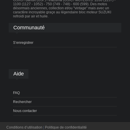
GSXG / Bandit (GSF) / Inazuma (GSX) / MOTEURS: 1200 (1157) -
1100 (1127 - 1052) - 750 (749 - 748) - 600 (599). Des motos
désormais anciennes, collection et/ou "vintage" mais avec un
caractère incroyable graçe au légendaire bloc moteur SUZUKI
refroidi par air et huile.
Communauté
S’enregistrer
Aide
FAQ
Rechercher
Nous contacter
Conditions d’utilisation
|
Politique de confidentialité