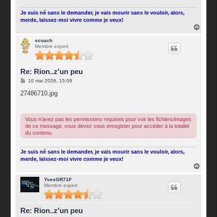
Je suis né sans le demander, je vais mourir sans le vouloir, alors,
merde, laissez-moi vivre comme je veux!
H
a
u
scoach
Membre expert
t
Re: Rion..z'un peu
M
10 mai 2026, 15:09
e
s
27486710.jpg
s
a
g
e
Vous n’avez pas les permissions requises pour voir les fichiers/images
de ce message, vous devez vous enregister pour accéder à la totalité
du contenu.
Je suis né sans le demander, je vais mourir sans le vouloir, alors,
merde, laissez-moi vivre comme je veux!
H
a
u
YvesGR71F
Membre expert
t
Re: Rion..z'un peu