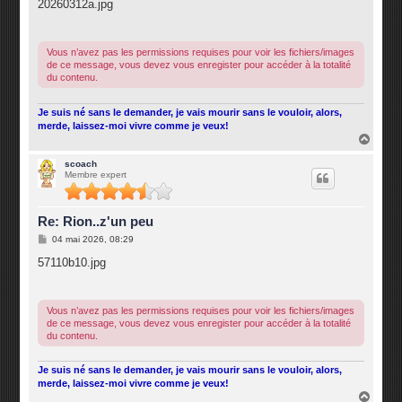
s
20260312a.jpg
s
a
g
e
Vous n’avez pas les permissions requises pour voir les fichiers/images
de ce message, vous devez vous enregister pour accéder à la totalité
du contenu.
Je suis né sans le demander, je vais mourir sans le vouloir, alors,
merde, laissez-moi vivre comme je veux!
H
a
u
scoach
Membre expert
t
Re: Rion..z'un peu
M
04 mai 2026, 08:29
e
s
57110b10.jpg
s
a
g
e
Vous n’avez pas les permissions requises pour voir les fichiers/images
de ce message, vous devez vous enregister pour accéder à la totalité
du contenu.
Je suis né sans le demander, je vais mourir sans le vouloir, alors,
merde, laissez-moi vivre comme je veux!
H