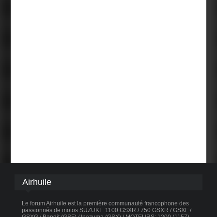
Airhuile
Le forum Airhuile est la première communauté francophone des
passionnés de motos SUZUKI : 1100 GSXR / 750 GSXR / GSXF /