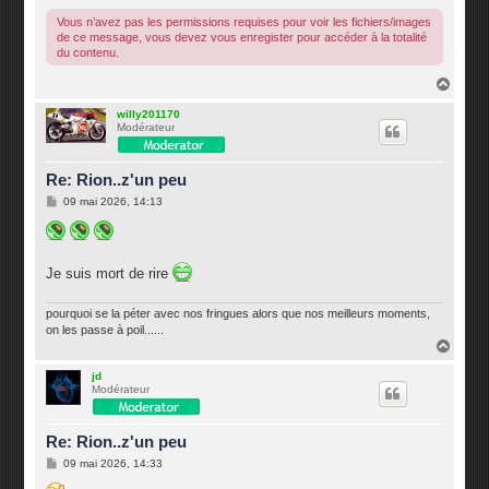
e
Vous n’avez pas les permissions requises pour voir les fichiers/images
de ce message, vous devez vous enregister pour accéder à la totalité
du contenu.
H
a
u
willy201170
Modérateur
t
Re: Rion..z'un peu
M
09 mai 2026, 14:13
e
s
s
a
g
Je suis mort de rire
e
pourquoi se la péter avec nos fringues alors que nos meilleurs moments,
on les passe à poil......
H
a
u
jd
Modérateur
t
Re: Rion..z'un peu
M
09 mai 2026, 14:33
e
s