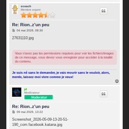
a
u
scoach
Membre expert
t
Re: Rion..z'un peu
M
04 mai 2026, 08:30
e
s
27631110.jpg
s
a
g
e
Vous n’avez pas les permissions requises pour voir les fichiers/images
de ce message, vous devez vous enregister pour accéder à la totalité
du contenu.
Je suis né sans le demander, je vais mourir sans le vouloir, alors,
merde, laissez-moi vivre comme je veux!
H
a
u
jd
Modérateur
t
Re: Rion..z'un peu
M
09 mai 2026, 13:22
e
s
Screenshot_2026-05-09-13-20-51-
s
190_com.facebook.katana.jpg
a
g