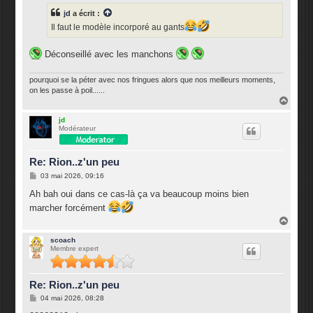
s
jd
a écrit :
a
g
Il faut le modèle incorporé au gants
e
Déconseillé avec les manchons
pourquoi se la péter avec nos fringues alors que nos meilleurs moments,
on les passe à poil......
H
a
u
jd
Modérateur
t
Re: Rion..z'un peu
M
03 mai 2026, 09:16
e
s
Ah bah oui dans ce cas-là ça va beaucoup moins bien
s
marcher forcément
a
g
H
e
a
u
scoach
Membre expert
t
Re: Rion..z'un peu
M
04 mai 2026, 08:28
e