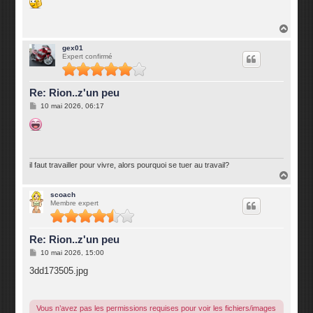
s
a
g
H
e
a
u
gex01
Expert confirmé
t
Re: Rion..z'un peu
M
10 mai 2026, 06:17
e
s
s
a
g
e
il faut travailler pour vivre, alors pourquoi se tuer au travail?
H
a
u
scoach
Membre expert
t
Re: Rion..z'un peu
M
10 mai 2026, 15:00
e
s
3dd173505.jpg
s
a
g
e
Vous n’avez pas les permissions requises pour voir les fichiers/images