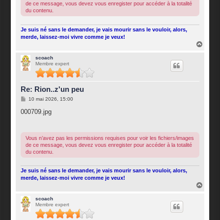
de ce message, vous devez vous enregister pour accéder à la totalité
du contenu.
Je suis né sans le demander, je vais mourir sans le vouloir, alors,
merde, laissez-moi vivre comme je veux!
H
a
u
scoach
Membre expert
t
Re: Rion..z'un peu
M
10 mai 2026, 15:00
e
s
000709.jpg
s
a
g
e
Vous n’avez pas les permissions requises pour voir les fichiers/images
de ce message, vous devez vous enregister pour accéder à la totalité
du contenu.
Je suis né sans le demander, je vais mourir sans le vouloir, alors,
merde, laissez-moi vivre comme je veux!
H
a
u
scoach
Membre expert
t