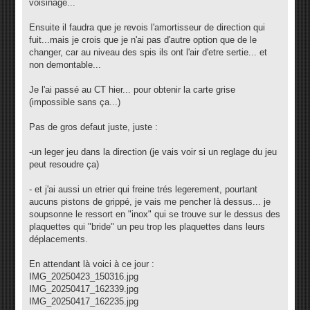
voisinage...
Ensuite il faudra que je revois l'amortisseur de direction qui
fuit...mais je crois que je n'ai pas d'autre option que de le
changer, car au niveau des spis ils ont l'air d'etre sertie... et
non demontable...
Je l'ai passé au CT hier... pour obtenir la carte grise
(impossible sans ça...)
Pas de gros defaut juste, juste :
-un leger jeu dans la direction (je vais voir si un reglage du jeu
peut resoudre ça)
- et j'ai aussi un etrier qui freine trés legerement, pourtant
aucuns pistons de grippé, je vais me pencher là dessus... je
soupsonne le ressort en "inox" qui se trouve sur le dessus des
plaquettes qui "bride" un peu trop les plaquettes dans leurs
déplacements.
En attendant là voici à ce jour :
IMG_20250423_150316.jpg
IMG_20250417_162339.jpg
IMG_20250417_162235.jpg