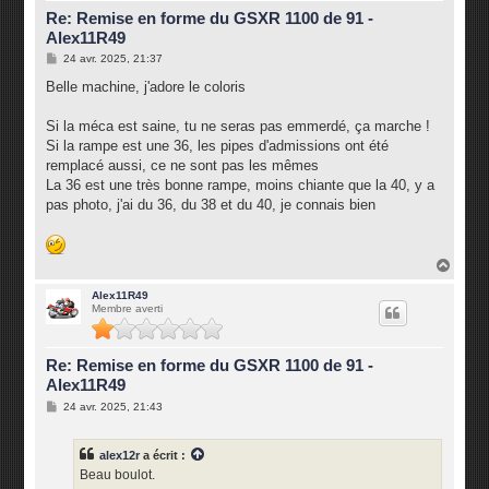
Re: Remise en forme du GSXR 1100 de 91 -
Alex11R49
M
24 avr. 2025, 21:37
e
s
Belle machine, j'adore le coloris
s
a
g
Si la méca est saine, tu ne seras pas emmerdé, ça marche !
e
Si la rampe est une 36, les pipes d'admissions ont été
remplacé aussi, ce ne sont pas les mêmes
La 36 est une très bonne rampe, moins chiante que la 40, y a
pas photo, j'ai du 36, du 38 et du 40, je connais bien
H
a
u
Alex11R49
Membre averti
t
Re: Remise en forme du GSXR 1100 de 91 -
Alex11R49
M
24 avr. 2025, 21:43
e
s
s
alex12r
a écrit :
a
g
Beau boulot.
e