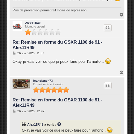
Plus de prévention permettrait moins de répression
H
a
u
Alex11R49
Membre averti
t
Re: Remise en forme du GSXR 1100 de 91 -
Alex11R49
M
26 avr. 2025, 11:37
e
s
Okay je vais voir ce que je peux faire pour l'amorto...
s
a
g
H
e
a
u
jeanclanch73
Expert éminent sénior
t
Re: Remise en forme du GSXR 1100 de 91 -
Alex11R49
M
26 avr. 2025, 12:47
e
s
s
Alex11R49
a écrit :
a
g
Okay je vais voir ce que je peux faire pour l'amorto...
e