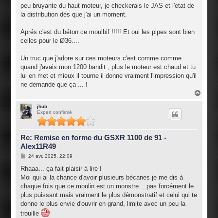
peu bruyante du haut moteur, je checkerais le JAS et l'etat de
la distribution dés que j'ai un moment.
Aprés c'est du béton ce moulbif !!!!! Et oui les pipes sont bien
celles pour le Ø36....
Un truc que j'adore sur ces moteurs c'est comme comme
quand j'avais mon 1200 bandit , plus le moteur est chaud et tu
lui en met et mieux il tourne il donne vraiment l'impression qu'il
ne demande que ça ... !
H
a
u
jhub
Expert confirmé
t
Re: Remise en forme du GSXR 1100 de 91 -
Alex11R49
M
24 avr. 2025, 22:09
e
s
Rhaaa... ça fait plaisir à lire !
s
Moi qui ai la chance d'avoir plusieurs bécanes je me dis à
a
g
chaque fois que ce moulin est un monstre... pas forcément le
e
plus puissant mais vraiment le plus démonstratif et celui qui te
donne le plus envie d'ouvrir en grand, limite avec un peu la
trouille