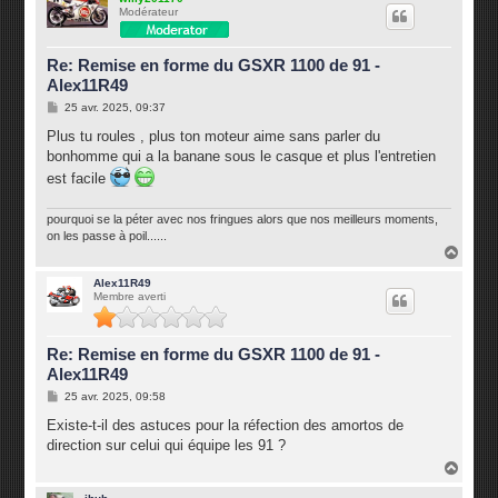
Modérateur
t
Re: Remise en forme du GSXR 1100 de 91 -
Alex11R49
M
25 avr. 2025, 09:37
e
s
Plus tu roules , plus ton moteur aime sans parler du
s
bonhomme qui a la banane sous le casque et plus l'entretien
a
g
est facile
e
pourquoi se la péter avec nos fringues alors que nos meilleurs moments,
on les passe à poil......
H
a
u
Alex11R49
Membre averti
t
Re: Remise en forme du GSXR 1100 de 91 -
Alex11R49
M
25 avr. 2025, 09:58
e
s
Existe-t-il des astuces pour la réfection des amortos de
s
direction sur celui qui équipe les 91 ?
a
g
H
e
a
u