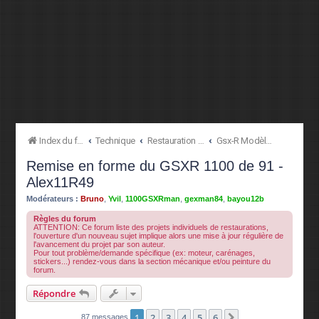
Index du forum
Technique
Restauration à l'origine
Gsx-R Modèles [750 88->91 | 1100 89->92](Culs ronds)
Remise en forme du GSXR 1100 de 91 -
Alex11R49
Modérateurs :
Bruno
,
Yvil
,
1100GSXRman
,
gexman84
,
bayou12b
Règles du forum
ATTENTION: Ce forum liste des projets individuels de restaurations,
l'ouverture d'un nouveau sujet implique alors une mise à jour régulière de
l'avancement du projet par son auteur.
Pour tout problème/demande spécifique (ex: moteur, carénages,
stickers...) rendez-vous dans la section mécanique et/ou peinture du
forum.
Répondre
1
2
3
4
5
6
Suivante
87 messages