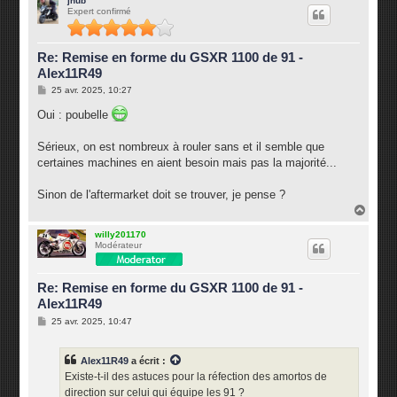
jhub
Expert confirmé
t
Re: Remise en forme du GSXR 1100 de 91 -
Alex11R49
M
25 avr. 2025, 10:27
e
s
Oui : poubelle
s
a
g
Sérieux, on est nombreux à rouler sans et il semble que
e
certaines machines en aient besoin mais pas la majorité...
Sinon de l'aftermarket doit se trouver, je pense ?
H
a
u
willy201170
Modérateur
t
Re: Remise en forme du GSXR 1100 de 91 -
Alex11R49
M
25 avr. 2025, 10:47
e
s
s
Alex11R49
a écrit :
a
g
Existe-t-il des astuces pour la réfection des amortos de
e
direction sur celui qui équipe les 91 ?