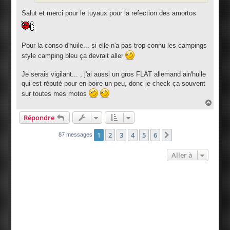
Salut et merci pour le tuyaux pour la refection des amortos
Pour la conso d'huile... si elle n'a pas trop connu les campings
style camping bleu ça devrait aller
Je serais vigilant... , j'ai aussi un gros FLAT allemand air/huile
qui est réputé pour en boire un peu, donc je check ça souvent
sur toutes mes motos
H
a
Répondre
u
t
1
2
3
4
5
6
Suivante
87 messages
Aller à