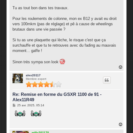
Tu as tout bon dans tes travaux.
Pour les roulements de colonne, mon ex B12 y avait eu droit
vers 100mkm (pas de réglage) et pê à cause de wheelings
brutaux dans une vie passée ?
Si tu as une plaquette qui lèche, le risque c'est que ça
surchauffe et que tu te retrouves avec du fading au mauvais
moment... gaffe !
Sinon très sympa son look
H
a
u
alex20117
Membre expert
t
Re: Remise en forme du GSXR 1100 de 91 -
Alex11R49
M
25 avr. 2025, 05:14
e
s
s
a
g
H
e
a
u
willy201170