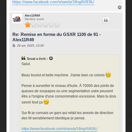
https://www.facebook.com/share/p/18ng4ViE9L/
H
a
u
Alex11R49
Membre averti
t
Re: Remise en forme du GSXR 1100 de 91 -
Alex11R49
M
28 avr. 2025, 13:26
e
s
s
Scual
a écrit :
a
g
Salut.
e
Beau boulot et belle machine. J'aime bien ce coloris
Pense à surveiller le niveau d'huile. À 70000 des joints de
queues de soupapes ou une segmentation usée peuvent
être a l'origine d'une consommation excessive. Mais tu dois
savoir tout ça
Sur fb je connais un gars qui refait les amorto de direction
des W sensiblement identique je pense.
https://www.facebook.com/share/p/18ng4ViE9L/