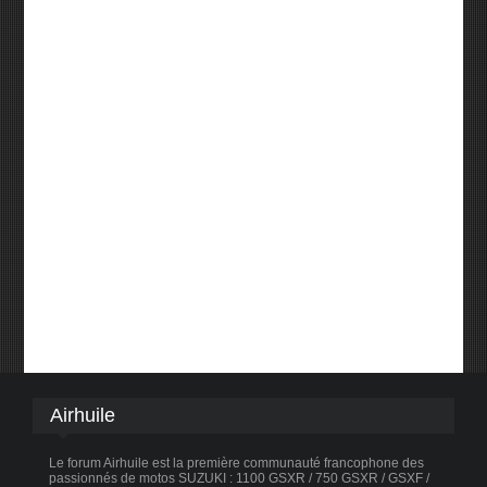
Airhuile
Le forum Airhuile est la première communauté francophone des
passionnés de motos SUZUKI : 1100 GSXR / 750 GSXR / GSXF /