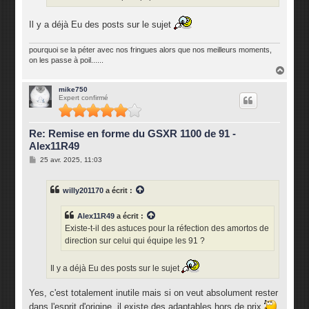
Il y a déjà Eu des posts sur le sujet
pourquoi se la péter avec nos fringues alors que nos meilleurs moments,
on les passe à poil......
H
a
u
mike750
Expert confirmé
t
Re: Remise en forme du GSXR 1100 de 91 -
Alex11R49
M
25 avr. 2025, 11:03
e
s
s
willy201170
a écrit :
a
g
e
Alex11R49
a écrit :
Existe-t-il des astuces pour la réfection des amortos de
direction sur celui qui équipe les 91 ?
Il y a déjà Eu des posts sur le sujet
Yes, c'est totalement inutile mais si on veut absolument rester
dans l'esprit d'origine, il existe des adaptables hors de prix