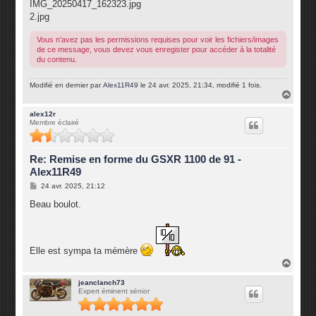
IMG_20250417_162323.jpg
2.jpg
Vous n’avez pas les permissions requises pour voir les fichiers/images
de ce message, vous devez vous enregister pour accéder à la totalité
du contenu.
Modifié en dernier par
Alex11R49
le 24 avr. 2025, 21:34, modifié 1 fois.
H
a
u
alex12r
Membre éclairé
t
Re: Remise en forme du GSXR 1100 de 91 -
Alex11R49
M
24 avr. 2025, 21:12
e
s
Beau boulot.
s
a
g
e
Elle est sympa ta mémère
H
a
u
jeanclanch73
Expert éminent sénior
t