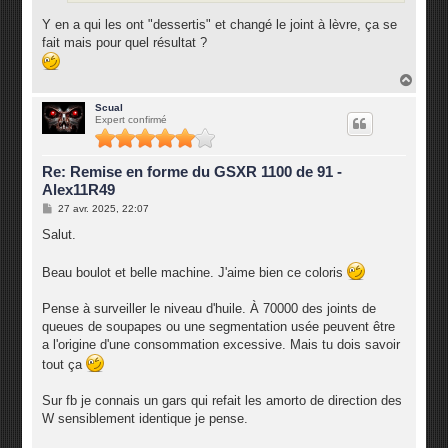
Y en a qui les ont "dessertis" et changé le joint à lèvre, ça se
fait mais pour quel résultat ?
H
a
u
Scual
Expert confirmé
t
Re: Remise en forme du GSXR 1100 de 91 -
Alex11R49
M
27 avr. 2025, 22:07
e
s
Salut.
s
a
g
Beau boulot et belle machine. J'aime bien ce coloris
e
Pense à surveiller le niveau d'huile. À 70000 des joints de
queues de soupapes ou une segmentation usée peuvent être
a l'origine d'une consommation excessive. Mais tu dois savoir
tout ça
Sur fb je connais un gars qui refait les amorto de direction des
W sensiblement identique je pense.