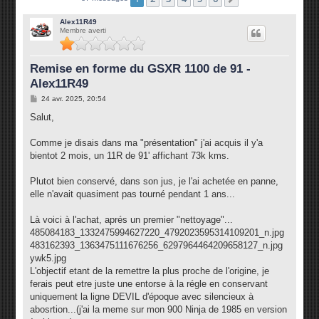
Alex11R49
Membre averti
Remise en forme du GSXR 1100 de 91 -
Alex11R49
M
24 avr. 2025, 20:54
e
s
Salut,
s
a
g
Comme je disais dans ma "présentation" j'ai acquis il y'a
e
bientot 2 mois, un 11R de 91' affichant 73k kms.
Plutot bien conservé, dans son jus, je l'ai achetée en panne,
elle n'avait quasiment pas tourné pendant 1 ans...
Là voici à l'achat, aprés un premier "nettoyage"...
485084183_1332475994627220_4792023595314109201_n.jpg
483162393_1363475111676256_6297964464209658127_n.jpg
ywk5.jpg
L'objectif etant de la remettre la plus proche de l'origine, je
ferais peut etre juste une entorse à la régle en conservant
uniquement la ligne DEVIL d'époque avec silencieux à
abosrtion...(j'ai la meme sur mon 900 Ninja de 1985 en version