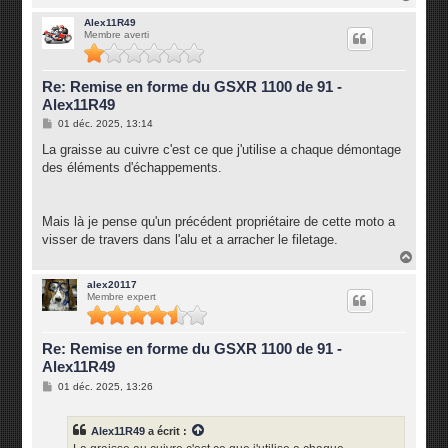
a
u
Alex11R49
Membre averti
t
Re: Remise en forme du GSXR 1100 de 91 -
Alex11R49
M
01 déc. 2025, 13:14
e
s
La graisse au cuivre c'est ce que j'utilise a chaque démontage
s
des éléments d'échappements.
a
g
e
Mais là je pense qu'un précédent propriétaire de cette moto a
visser de travers dans l'alu et a arracher le filetage.
H
a
u
alex20117
Membre expert
t
Re: Remise en forme du GSXR 1100 de 91 -
Alex11R49
M
01 déc. 2025, 13:26
e
s
s
Alex11R49
a écrit :
a
g