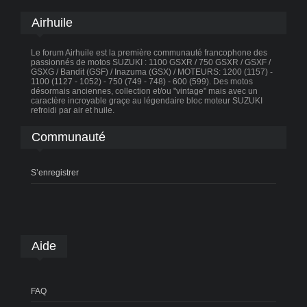
Airhuile
Le forum Airhuile est la première communauté francophone des
passionnés de motos SUZUKI : 1100 GSXR / 750 GSXR / GSXF /
GSXG / Bandit (GSF) / Inazuma (GSX) / MOTEURS: 1200 (1157) -
1100 (1127 - 1052) - 750 (749 - 748) - 600 (599). Des motos
désormais anciennes, collection et/ou "vintage" mais avec un
caractère incroyable graçe au légendaire bloc moteur SUZUKI
refroidi par air et huile.
Communauté
S’enregistrer
Aide
FAQ