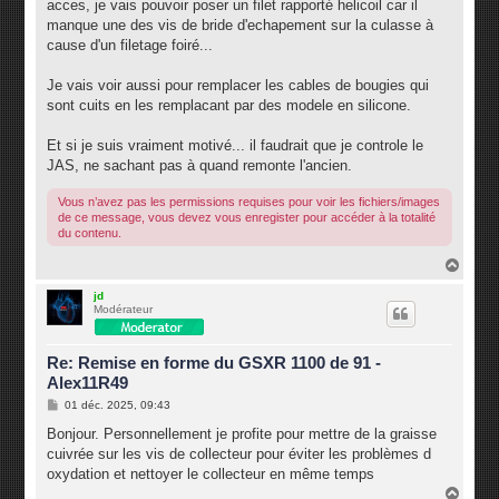
acces, je vais pouvoir poser un filet rapporté helicoil car il
manque une des vis de bride d'echapement sur la culasse à
cause d'un filetage foiré...
Je vais voir aussi pour remplacer les cables de bougies qui
sont cuits en les remplacant par des modele en silicone.
Et si je suis vraiment motivé... il faudrait que je controle le
JAS, ne sachant pas à quand remonte l'ancien.
Vous n’avez pas les permissions requises pour voir les fichiers/images
de ce message, vous devez vous enregister pour accéder à la totalité
du contenu.
H
a
u
jd
Modérateur
t
Re: Remise en forme du GSXR 1100 de 91 -
Alex11R49
M
01 déc. 2025, 09:43
e
s
Bonjour. Personnellement je profite pour mettre de la graisse
s
cuivrée sur les vis de collecteur pour éviter les problèmes d
a
g
oxydation et nettoyer le collecteur en même temps
e
H