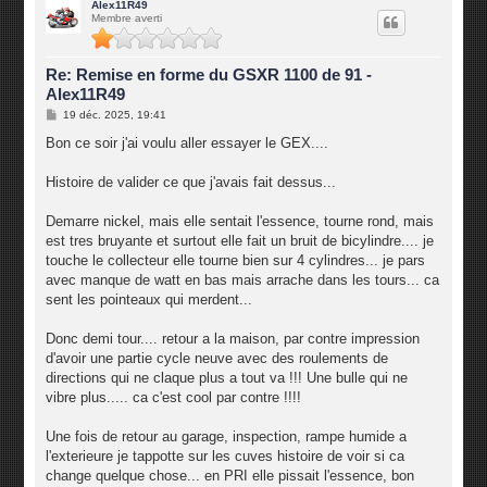
u
Alex11R49
Membre averti
t
Re: Remise en forme du GSXR 1100 de 91 -
Alex11R49
M
19 déc. 2025, 19:41
e
s
Bon ce soir j'ai voulu aller essayer le GEX....
s
a
g
Histoire de valider ce que j'avais fait dessus...
e
Demarre nickel, mais elle sentait l'essence, tourne rond, mais
est tres bruyante et surtout elle fait un bruit de bicylindre.... je
touche le collecteur elle tourne bien sur 4 cylindres... je pars
avec manque de watt en bas mais arrache dans les tours... ca
sent les pointeaux qui merdent...
Donc demi tour.... retour a la maison, par contre impression
d'avoir une partie cycle neuve avec des roulements de
directions qui ne claque plus a tout va !!! Une bulle qui ne
vibre plus..... ca c'est cool par contre !!!!
Une fois de retour au garage, inspection, rampe humide a
l'exterieure je tappotte sur les cuves histoire de voir si ca
change quelque chose... en PRI elle pissait l'essence, bon