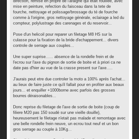
direction, remise en propre de l'araigné qui etait rouillée, avec
mise en peinture, refection du faisceau dans la tete de
fourche, nettoyage et polissage/brossage du té de fourche
comme à l'origine, gros nettoyage générale, eclairage a led du
compteur, polylustrage des carenages et du reservoir...
Pose d'un helicoil pour reparer un filetage M8 HS sur la
culasse pour la fixation de la bride d'echappement... divers
controle de serrage aux couples...
Une super suprise...... absence de la rondelle frein et de
l'ecrou sur l'axe du pignon de sortie de boite et à priori ca ne
date pas d'hier au vue de la crasse present sur l'axe.....
J'aurais peut etre due controler la moto a 100% aprés l'achat...
au lieux de faire juste ce qu'il fallait pour en profiter aux beaux
jours... et enquiller +1000borne avec parfois des grosses
bourres déraisonables...
Donc reprise du filetage de l'axe de sortie de boite (coup de
filiere M20 pas 150 soudé sur une vieille douille),
heureusement le filetage n'etait pas malade et remontage avec
une belle rondelle frein neuve, un ecrou tout neuf et un bon
gros serrage au couple à 10Kg...