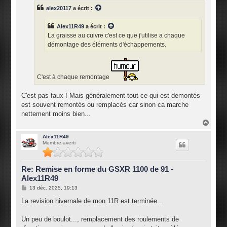
s
alex20117
a écrit :
a
g
e
Alex11R49
a écrit :
La graisse au cuivre c'est ce que j'utilise a chaque
démontage des éléments d'échappements.
C'est à chaque remontage
C'est pas faux ! Mais généralement tout ce qui est demontés
est souvent remontés ou remplacés car sinon ca marche
nettement moins bien...
H
a
u
Alex11R49
Membre averti
t
Re: Remise en forme du GSXR 1100 de 91 -
Alex11R49
M
13 déc. 2025, 19:13
e
s
La revision hivernale de mon 11R est terminée...
s
a
g
Un peu de boulot..., remplacement des roulements de
e