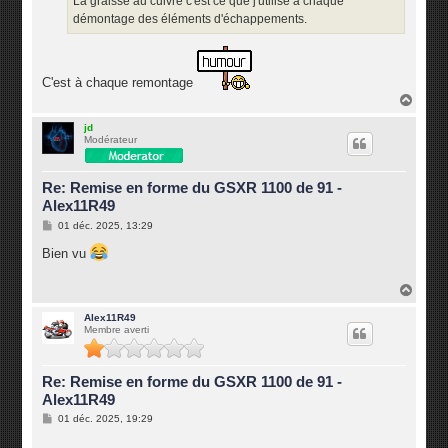
La graisse au cuivre c'est ce que j'utilise a chaque
e
démontage des éléments d'échappements.
C'est à chaque remontage
H
a
u
jd
Modérateur
t
Re: Remise en forme du GSXR 1100 de 91 -
Alex11R49
M
01 déc. 2025, 13:29
e
s
Bien vu
s
a
g
H
e
a
u
Alex11R49
Membre averti
t
Re: Remise en forme du GSXR 1100 de 91 -
Alex11R49
M
01 déc. 2025, 19:29
e
s