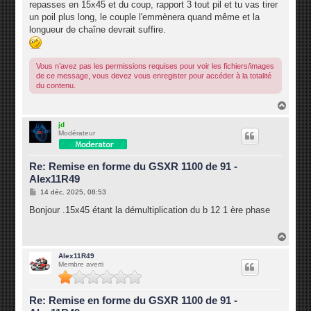
repasses en 15x45 et du coup, rapport 3 tout pil et tu vas tirer
un poil plus long, le couple l'emmènera quand même et la
longueur de chaîne devrait suffire.
Vous n’avez pas les permissions requises pour voir les fichiers/images
de ce message, vous devez vous enregister pour accéder à la totalité
du contenu.
H
a
u
jd
Modérateur
t
Re: Remise en forme du GSXR 1100 de 91 -
Alex11R49
M
14 déc. 2025, 08:53
e
s
Bonjour .15x45 étant la démultiplication du b 12 1 ère phase
s
a
g
H
e
a
u
Alex11R49
Membre averti
t
Re: Remise en forme du GSXR 1100 de 91 -