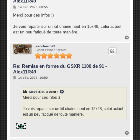
Alex11R49
M
14 déc. 2025, 08:55
e
s
Merci pour ces infos ;)
s
a
g
Je vais repartir sur un kit chaine neuf en 15x48, celui actuel
e
est un peu fatigué de toute manière.
H
a
u
jeanclanch73
Expert éminent sénior
t
Re: Remise en forme du GSXR 1100 de 91 -
Alex11R49
M
14 déc. 2025, 10:50
e
s
s
Alex11R49
a écrit :
a
g
Merci pour ces infos ;)
e
Je vais repartir sur un kit chaine neuf en 15x48, celui actuel
est un peu fatigué de toute manière.
H
a