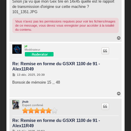
Sinon j'ai vu que mon Gex tire en 14x45 quelle est le rapport
de transmission d'origine sur cette machine ?
101_1351.JPG
Vous n’avez pas les permissions requises pour voir les fichiers/images
de ce message, vous devez vous enregister pour accéder à la totalité
du contenu.
H
a
u
jd
Modérateur
t
Re: Remise en forme du GSXR 1100 de 91 -
Alex11R49
M
13 déc. 2025, 20:39
e
s
Bonsoir.de mémoire 15 ,, 48
s
a
g
H
e
a
u
jhub
Expert confirmé
t
Re: Remise en forme du GSXR 1100 de 91 -
Alex11R49
M