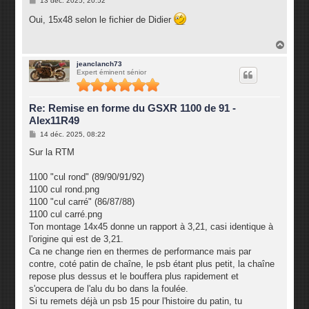
13 déc. 2025, 20:52
e
s
Oui, 15x48 selon le fichier de Didier
s
a
g
H
e
a
u
jeanclanch73
Expert éminent sénior
t
Re: Remise en forme du GSXR 1100 de 91 -
Alex11R49
M
14 déc. 2025, 08:22
e
s
Sur la RTM
s
a
g
1100 "cul rond" (89/90/91/92)
e
1100 cul rond.png
1100 "cul carré" (86/87/88)
1100 cul carré.png
Ton montage 14x45 donne un rapport à 3,21, casi identique à
l'origine qui est de 3,21.
Ca ne change rien en thermes de performance mais par
contre, coté patin de chaîne, le psb étant plus petit, la chaîne
repose plus dessus et le bouffera plus rapidement et
s'occupera de l'alu du bo dans la foulée.
Si tu remets déjà un psb 15 pour l'histoire du patin, tu