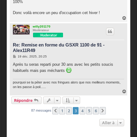
100%
Donc voilà encore un peu d'occupation cet hiver !
H
a
u
willy201170
Modérateur
t
Re: Remise en forme du GSXR 1100 de 91 -
Alex11R49
M
19 déc. 2025, 20:25
e
s
Après tu seras reparti pour 30 ans avec les petits soucis
s
habituels mais pas méchants
a
g
e
pourquoi se la péter avec nos fringues alors que nos meilleurs moments,
on les passe à poil......
H
a
Répondre
u
t
1
2
3
4
5
6
Précédente
Suivante
87 messages
Aller à