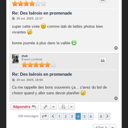
Re: Des Isérois en promenade
M
20 oct. 2025, 12:17
e
s
super cette virée
comme dab de belles photos bien
s
vivantes
a
g
e
bonne journée à plus dans la vallée
H
a
u
jhub
Expert confirmé
t
Re: Des Isérois en promenade
M
20 oct. 2025, 16:50
e
s
Ca me rappelle des bons souvenirs ça... z'avez du bol de
s
choisir quand y aller sans devoir planifier
a
g
H
e
a
Répondre
u
t
Page
4
sur
8
1
2
3
4
5
6
8
Précédente
Suivante
108 messages
…
Aller à