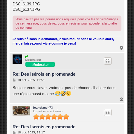
DSC_6139.JPG
DSC_6137.JPG
Vous n’avez pas les permissions requises pour voir les fichiers/images
de ce message, vous devez vous enregister pour accéder à la totalité
du contenu.
Je suis né sans le demander, je vais mourir sans le vouloir, alors,
merde, laissez-moi vivre comme je veux!
H
a
u
jd
Modérateur
t
Re: Des Isérois en promenade
M
18 oct. 2025, 11:55
e
s
Bonjour vous n'avez vraiment pas de chance d'habiter dans
s
une région aussi moche
a
g
H
e
a
u
jeanclanch73
Expert éminent sénior
t
Re: Des Isérois en promenade
M
18 oct. 2025, 13:17