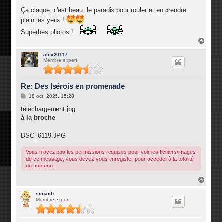
e
s
Ça claque, c'est beau, le paradis pour rouler et en prendre
s
plein les yeux !
a
g
Superbes photos !
e
H
a
u
alex20117
Membre expert
t
Re: Des Isérois en promenade
M
18 oct. 2025, 15:28
e
s
téléchargement.jpg
s
à la broche
a
g
e
DSC_6119.JPG
Vous n’avez pas les permissions requises pour voir les fichiers/images
de ce message, vous devez vous enregister pour accéder à la totalité
du contenu.
H
a
u
scoach
Membre expert
t