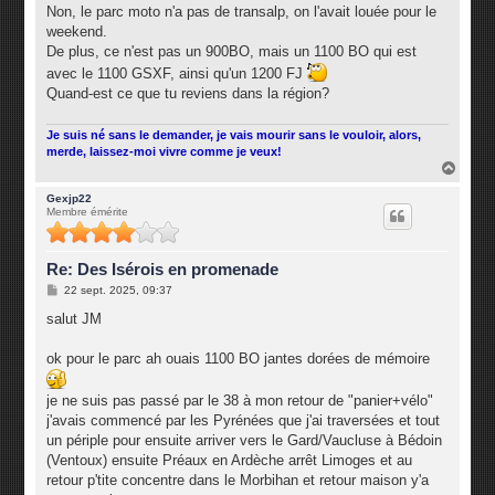
s
Non, le parc moto n'a pas de transalp, on l'avait louée pour le
a
g
weekend.
e
De plus, ce n'est pas un 900BO, mais un 1100 BO qui est
avec le 1100 GSXF, ainsi qu'un 1200 FJ
Quand-est ce que tu reviens dans la région?
Je suis né sans le demander, je vais mourir sans le vouloir, alors,
merde, laissez-moi vivre comme je veux!
H
a
u
Gexjp22
Membre émérite
t
Re: Des Isérois en promenade
M
22 sept. 2025, 09:37
e
s
salut JM
s
a
g
ok pour le parc ah ouais 1100 BO jantes dorées de mémoire
e
je ne suis pas passé par le 38 à mon retour de "panier+vélo"
j'avais commencé par les Pyrénées que j'ai traversées et tout
un périple pour ensuite arriver vers le Gard/Vaucluse à Bédoin
(Ventoux) ensuite Préaux en Ardèche arrêt Limoges et au
retour p'tite concentre dans le Morbihan et retour maison y'a