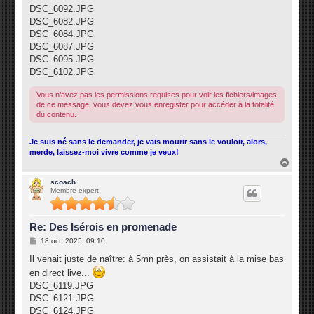
DSC_6092.JPG
DSC_6082.JPG
DSC_6084.JPG
DSC_6087.JPG
DSC_6095.JPG
DSC_6102.JPG
Vous n’avez pas les permissions requises pour voir les fichiers/images
de ce message, vous devez vous enregister pour accéder à la totalité
du contenu.
Je suis né sans le demander, je vais mourir sans le vouloir, alors,
merde, laissez-moi vivre comme je veux!
H
a
u
scoach
Membre expert
t
Re: Des Isérois en promenade
M
18 oct. 2025, 09:10
e
s
Il venait juste de naître: à 5mn près, on assistait à la mise bas
s
en direct live...
a
g
DSC_6119.JPG
e
DSC_6121.JPG
DSC_6124.JPG