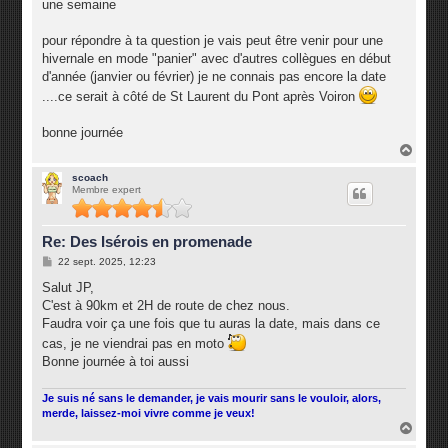
une semaine
pour répondre à ta question je vais peut être venir pour une
hivernale en mode "panier" avec d'autres collègues en début
d'année (janvier ou février) je ne connais pas encore la date
....ce serait à côté de St Laurent du Pont après Voiron
bonne journée
H
a
u
scoach
Membre expert
t
Re: Des Isérois en promenade
M
22 sept. 2025, 12:23
e
s
Salut JP,
s
C'est à 90km et 2H de route de chez nous.
a
g
Faudra voir ça une fois que tu auras la date, mais dans ce
e
cas, je ne viendrai pas en moto
Bonne journée à toi aussi
Je suis né sans le demander, je vais mourir sans le vouloir, alors,
merde, laissez-moi vivre comme je veux!
H
a