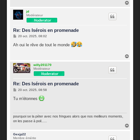
H
a
u
jd
Modérateur
t
Re: Des Isérois en promenade
M
20 oct. 2025, 08:02
e
s
Ah oui le rêve de tout le monde
s
a
g
H
e
a
u
willy201170
Modérateur
t
Re: Des Isérois en promenade
M
20 oct. 2025, 08:58
e
s
Tu m'étonnes
s
a
g
e
pourquoi se la péter avec nos fringues alors que nos meilleurs moments,
on les passe à poil......
H
a
u
Gexjp22
Membre émérite
t