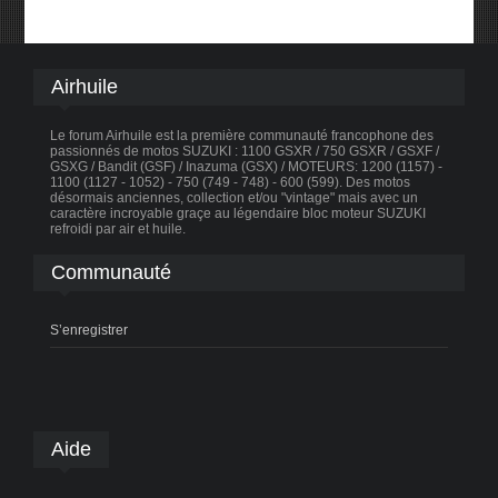
Airhuile
Le forum Airhuile est la première communauté francophone des
passionnés de motos SUZUKI : 1100 GSXR / 750 GSXR / GSXF /
GSXG / Bandit (GSF) / Inazuma (GSX) / MOTEURS: 1200 (1157) -
1100 (1127 - 1052) - 750 (749 - 748) - 600 (599). Des motos
désormais anciennes, collection et/ou "vintage" mais avec un
caractère incroyable graçe au légendaire bloc moteur SUZUKI
refroidi par air et huile.
Communauté
S’enregistrer
Aide