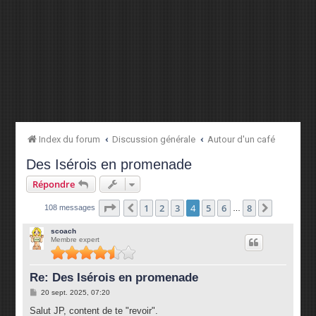
Index du forum
Discussion générale
Autour d'un café
Des Isérois en promenade
Répondre
Page
4
sur
8
1
2
3
4
5
6
8
Précédente
Suivante
108 messages
…
scoach
Membre expert
Re: Des Isérois en promenade
M
20 sept. 2025, 07:20
e
s
Salut JP, content de te "revoir".