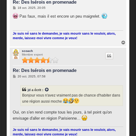
Re: Des Isérois en promenade
M
18 oct. 2025, 20:05
e
s
Pas faux, mais il est encore un peu maigrelet.
s
a
g
e
Je suis né sans le demander, je vais mourir sans le vouloir, alors,
merde, laissez-moi vivre comme je veux!
H
a
u
scoach
Membre expert
t
Re: Des Isérois en promenade
M
20 oct. 2025, 07:58
e
s
s
jd
a écrit :
a
g
Bonjour vous n'avez vraiment pas de chance d'habiter dans
e
une région aussi moche
Oui, on s'en rend compte tous les jours, à tel point qu'on
envisage d'aller en région Parisienne...
Je suis né sans le demander, je vais mourir sans le vouloir, alors,
merde, laissez-moi vivre comme je veux!