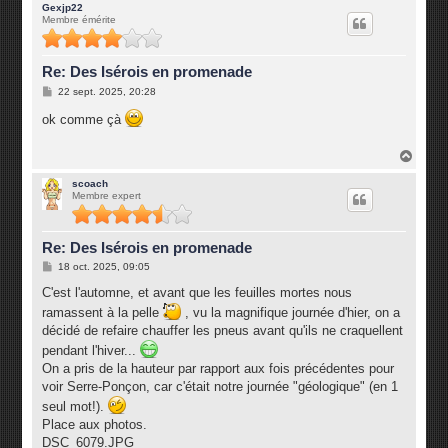
u
Gexjp22
Membre émérite
t
Re: Des Isérois en promenade
M
22 sept. 2025, 20:28
e
s
ok comme çà
s
a
g
H
e
a
u
scoach
Membre expert
t
Re: Des Isérois en promenade
M
18 oct. 2025, 09:05
e
s
C'est l'automne, et avant que les feuilles mortes nous
s
ramassent à la pelle
, vu la magnifique journée d'hier, on a
a
g
décidé de refaire chauffer les pneus avant qu'ils ne craquellent
e
pendant l'hiver...
On a pris de la hauteur par rapport aux fois précédentes pour
voir Serre-Ponçon, car c'était notre journée "géologique" (en 1
seul mot!).
Place aux photos.
DSC_6079.JPG