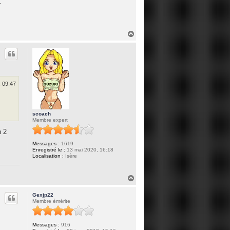
r
H
a
u
t
, 09:47
scoach
Membre expert
n 2
Messages :
1619
Enregistré le :
13 mai 2020, 16:18
Localisation :
Isère
H
a
u
Gexjp22
t
Membre émérite
Messages :
916