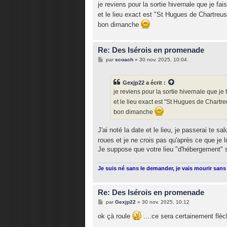
je reviens pour la sortie hivernale que je fa
et le lieu exact est "St Hugues de Chartreus
bon dimanche
Re: Des Isérois en promenade
M
par
scoach
»
30 nov. 2025, 10:04
e
s
s
Gexjp22
a écrit :
a
g
je reviens pour la sortie hivernale que je
e
et le lieu exact est "St Hugues de Chartre
bon dimanche
J'ai noté la date et le lieu, je passerai te s
roues et je ne crois pas qu'après ce que je lu
Je suppose que votre lieu "d'hébergement" s
Je suis né sans le demander, je vais mourir sans 
Re: Des Isérois en promenade
M
par
Gexjp22
»
30 nov. 2025, 10:12
e
s
ok çà roule
....ce sera certainement flè
s
a