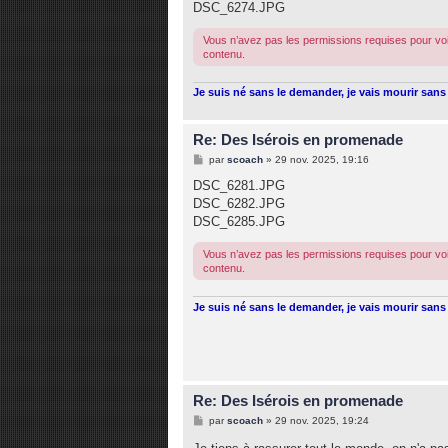
DSC_6274.JPG
Vous n’avez pas les permissions requises pour voi
contenu.
Je suis né sans le demander, je vais mourir sans 
Re: Des Isérois en promenade
M
par
scoach
»
29 nov. 2025, 19:16
e
s
DSC_6281.JPG
s
DSC_6282.JPG
a
g
DSC_6285.JPG
e
Vous n’avez pas les permissions requises pour voi
contenu.
Je suis né sans le demander, je vais mourir sans 
Re: Des Isérois en promenade
M
par
scoach
»
29 nov. 2025, 19:24
e
s