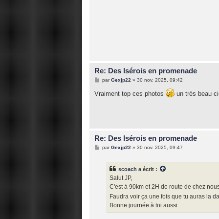
Re: Des Isérois en promenade
M
par
Gexjp22
»
30 nov. 2025, 09:42
e
s
Vraiment top ces photos
un très beau c
s
a
g
e
Re: Des Isérois en promenade
M
par
Gexjp22
»
30 nov. 2025, 09:47
e
s
s
scoach
a écrit :
a
g
Salut JP,
e
C'est à 90km et 2H de route de chez nous
Faudra voir ça une fois que tu auras la d
Bonne journée à toi aussi