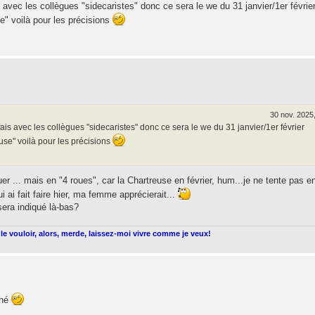
is avec les collègues "sidecaristes" donc ce sera le we du 31 janvier/1er févrie
e" voilà pour les précisions
30 nov. 2025
 fais avec les collègues "sidecaristes" donc ce sera le we du 31 janvier/1er février
use" voilà pour les précisions
aluer ... mais en "4 roues", car la Chartreuse en février, hum...je ne tente pas e
i ai fait faire hier, ma femme apprécierait...
era indiqué là-bas?
le vouloir, alors, merde, laissez-moi vivre comme je veux!
ché