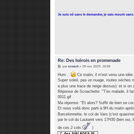
a
g
e
Je suis né sans le demander, je vais mourir sans 
Re: Des Isérois en promenade
M
par
scoach
»
29 nov. 2025, 19:06
e
s
Hum...
Ce matin, il m'est venu une idée
s
Super soleil, pas un nuage, routes sèches mêm
a
g
a plus une trace de neige dessus): et si on a
e
Réponse de Scoachette: "T'es malade, il fait
0011.gif
Ma réponse: "Et alors? Suffit de bien se cou
Et nous voilà donc parti à 9H du matin aprè
Barcelonnette, le col de Vars (c'est quasim
par le col du Lautaret vers 17H30 (ben oui, 
de ces 2 cols
)