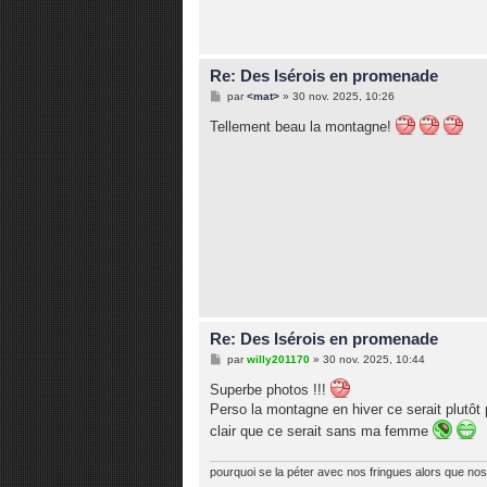
g
e
Re: Des Isérois en promenade
M
par
<mat>
»
30 nov. 2025, 10:26
e
s
Tellement beau la montagne!
s
a
g
e
Re: Des Isérois en promenade
M
par
willy201170
»
30 nov. 2025, 10:44
e
s
Superbe photos !!!
s
Perso la montagne en hiver ce serait plutôt 
a
g
clair que ce serait sans ma femme
e
pourquoi se la péter avec nos fringues alors que nos 