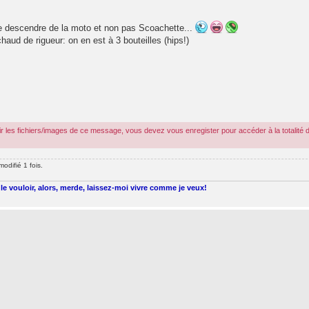
tte descendre de la moto et non pas Scoachette...
aud de rigueur: on en est à 3 bouteilles (hips!)
r les fichiers/images de ce message, vous devez vous enregister pour accéder à la totalité 
odifié 1 fois.
le vouloir, alors, merde, laissez-moi vivre comme je veux!