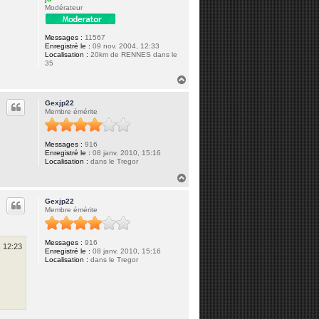
Modérateur
Messages :
11567
Enregistré le :
09 nov. 2004, 12:33
Localisation :
20km de RENNES dans le
35
H
a
u
Gexjp22
t
Membre émérite
Messages :
916
Enregistré le :
08 janv. 2010, 15:16
Localisation :
dans le Tregor
H
a
u
Gexjp22
t
Membre émérite
Messages :
916
, 12:23
Enregistré le :
08 janv. 2010, 15:16
Localisation :
dans le Tregor