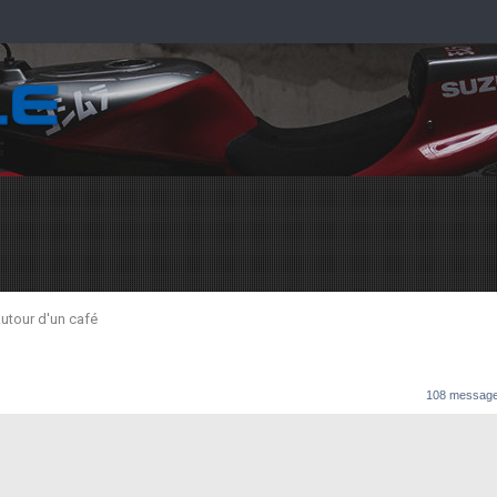
utour d'un café
108 messag