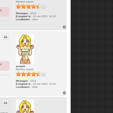
Membre expert
du
Messages :
1619
Enregistré le :
13 mai 2020, 16:18
Localisation :
Isère
H
a
u
t
du
scoach
Membre expert
Messages :
1619
Enregistré le :
13 mai 2020, 16:18
Localisation :
Isère
H
a
u
t