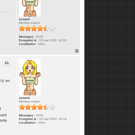
scoach
Membre expert
Messages :
1619
Enregistré le :
13 mai 2020, 16:18
Localisation :
Isère
H
a
u
t
n'y en
scoach
Membre expert
f
sant
Messages :
1619
Enregistré le :
13 mai 2020, 16:18
cente
Localisation :
Isère