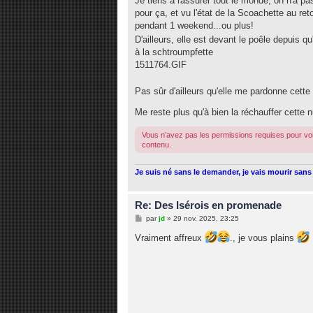
Je tiens à rassurer tout le monde, on n'a pa
s
pour ça, et vu l'état de la Scoachette au ret
a
g
pendant 1 weekend...ou plus!
e
D'ailleurs, elle est devant le poêle depuis q
à la schtroumpfette
1511764.GIF
Pas sûr d'ailleurs qu'elle me pardonne cette 
Me reste plus qu'à bien la réchauffer cette n
Vous n’avez pas les permissions requises pour voi
contenu.
Je suis né sans le demander, je vais mourir sans 
Re: Des Isérois en promenade
M
par
jd
»
29 nov. 2025, 23:25
e
s
Vraiment affreux
., je vous plains
s
a
g
e