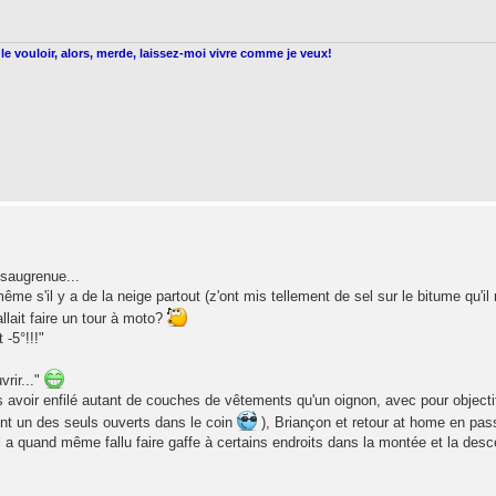
le vouloir, alors, merde, laissez-moi vivre comme je veux!
 saugrenue...
e s'il y a de la neige partout (z'ont mis tellement de sel sur le bitume qu'il 
llait faire un tour à moto?
 -5°!!!"
vrir..."
s avoir enfilé autant de couches de vêtements qu'un oignon, avec pour objecti
ent un des seuls ouverts dans le coin
), Briançon et retour at home en pas
il a quand même fallu faire gaffe à certains endroits dans la montée et la des