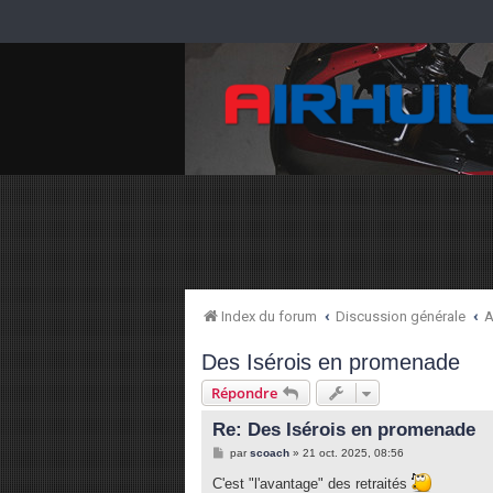
Index du forum
Discussion générale
A
Des Isérois en promenade
Répondre
Re: Des Isérois en promenade
M
par
scoach
»
21 oct. 2025, 08:56
e
s
C'est "l'avantage" des retraités
s