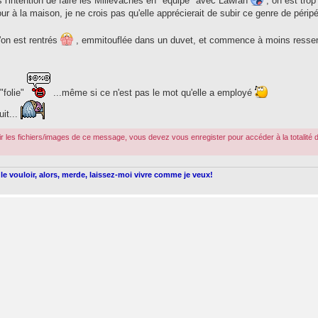
s l'intention de faire les Millevaches en "équipe" avec Lawran
, on est trop
our à la maison, je ne crois pas qu'elle apprécierait de subir ce genre de péripé
u'on est rentrés
, emmitouflée dans un duvet, et commence à moins resse
"folie"
...même si ce n'est pas le mot qu'elle a employé
uit...
r les fichiers/images de ce message, vous devez vous enregister pour accéder à la totalité 
le vouloir, alors, merde, laissez-moi vivre comme je veux!