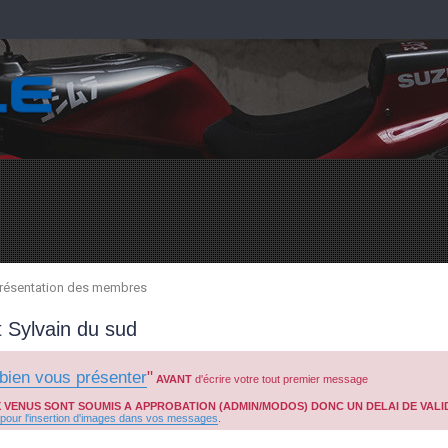
résentation des membres
 Sylvain du sud
bien vous présenter
"
AVANT
d'écrire votre tout premier message
X VENUS SONT SOUMIS A APPROBATION (ADMIN/MODOS) DONC UN DELAI DE VALID
our l'insertion d'images dans vos messages
.