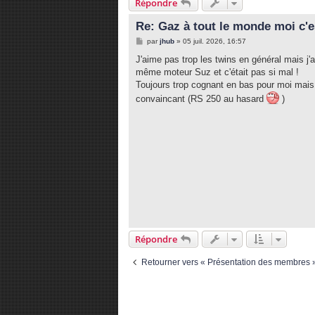
Répondre
Re: Gaz à tout le monde moi c'e
M
par
jhub
»
05 juil. 2026, 16:57
e
s
J'aime pas trop les twins en général mais j'
s
même moteur Suz et c'était pas si mal !
a
g
Toujours trop cognant en bas pour moi mais 
e
convaincant (RS 250 au hasard
)
Répondre
Retourner vers « Présentation des membres 