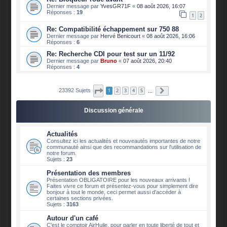
Dernier message par
YvesGR71F
«
08 août 2026, 16:07
Réponses :
19
1
2
Re: Compatibilité échappement sur 750 88
Dernier message par
Hervé Benicourt
«
08 août 2026, 16:06
Réponses :
6
Re: Recherche CDI pour test sur un 11/92
Dernier message par
Bruno
«
07 août 2026, 20:40
Réponses :
4
Page
1
sur
2340
Suivante
23392 Sujets
1
2
3
4
5
…
Discussion générale
Actualités
Consultez ici les actualités et nouveautés importantes de notre
communauté ainsi que des recommandations sur l'utilisation de
notre forum.
Sujets :
23
Présentation des membres
Présentation OBLIGATOIRE pour les nouveaux arrivants !
Faites vivre ce forum et présentez-vous pour simplement dire
bonjour à tout le monde, ceci permet aussi d'accéder à
certaines sections privées.
Sujets :
3163
Autour d'un café
C'est le comptoir AirHuile, pour parler en toute liberté de tout et