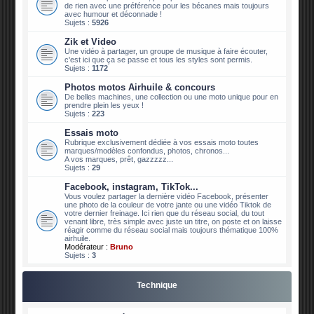
de rien avec une préférence pour les bécanes mais toujours
avec humour et déconnade !
Sujets :
5926
Zik et Video
Une vidéo à partager, un groupe de musique à faire écouter,
c'est ici que ça se passe et tous les styles sont permis.
Sujets :
1172
Photos motos Airhuile & concours
De belles machines, une collection ou une moto unique pour en
prendre plein les yeux !
Sujets :
223
Essais moto
Rubrique exclusivement dédiée à vos essais moto toutes
marques/modèles confondus, photos, chronos...
A vos marques, prêt, gazzzzz...
Sujets :
29
Facebook, instagram, TikTok...
Vous voulez partager la dernière vidéo Facebook, présenter
une photo de la couleur de votre jante ou une vidéo Tiktok de
votre dernier freinage. Ici rien que du réseau social, du tout
venant libre, très simple avec juste un titre, on poste et on laisse
réagir comme du réseau social mais toujours thématique 100%
airhuile.
Modérateur :
Bruno
Sujets :
3
Technique