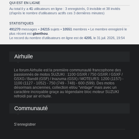
QUI EST EN LIGNE
Au total il y a
41
utilisateurs en ligne : 3 enregistrés, 0 invisible et 38 invités
(d’après le nombre d’utilisateurs actifs ces 3 dernières minutes)
STATISTIQUES
491270
messages •
24215
sujets •
10551
membres • Le membre enregistré le
plus récent est
gberthou
.
Le record du nombre d’utilisateurs en ligne est de
4205
, le 31 juil. 2026, 19:54
Airhuile
Le forum Airhuile est la première communauté francophone des
passionnés de motos SUZUKI : 1100 GSXR / 750 GSXR / GSXF /
GSXG / Bandit (GSF) / Inazuma (GSX) / MOTEURS: 1200 (1157) -
1100 (1127 - 1052) - 750 (749 - 748) - 600 (599). Des motos
désormais anciennes, collection et/ou "vintage" mais avec un
caractère incroyable graçe au légendaire bloc moteur SUZUKI
refroidi par air et huile.
Communauté
S’enregistrer