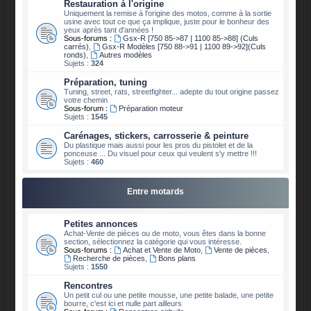
Restauration à l'origine
Uniquement la remise à l'origine des motos, comme à la sortie
usine avec tout ce que ça implique, juste pour le bonheur des
yeux après tant d'années !
Sous-forums :
Gsx-R [750 85->87 | 1100 85->88] (Culs
carrés)
,
Gsx-R Modèles [750 88->91 | 1100 89->92](Culs
ronds)
,
Autres modèles
Sujets :
324
Préparation, tuning
Tuning, street, rats, streetfighter... adepte du tout origine passez
votre chemin
Sous-forum :
Préparation moteur
Sujets :
1545
Carénages, stickers, carrosserie & peinture
Du plastique mais aussi pour les pros du pistolet et de la
ponceuse ... Du visuel pour ceux qui veulent s'y mettre !!!
Sujets :
460
Entre motards
Petites annonces
Achat-Vente de pièces ou de moto, vous êtes dans la bonne
section, sélectionnez la catégorie qui vous intéresse.
Sous-forums :
Achat et Vente de Moto
,
Vente de pièces
,
Recherche de pièces
,
Bons plans
Sujets :
1550
Rencontres
Un petit cul ou une petite mousse, une petite balade, une petite
bourre, c'est ici et nulle part ailleurs