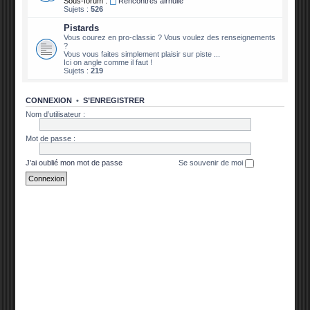
Sous-forum :
Rencontres airhuile
Sujets :
526
Pistards
Vous courez en pro-classic ? Vous voulez des renseignements
?
Vous vous faites simplement plaisir sur piste ...
Ici on angle comme il faut !
Sujets :
219
CONNEXION
•
S’ENREGISTRER
Nom d’utilisateur :
Mot de passe :
J’ai oublié mon mot de passe
Se souvenir de moi