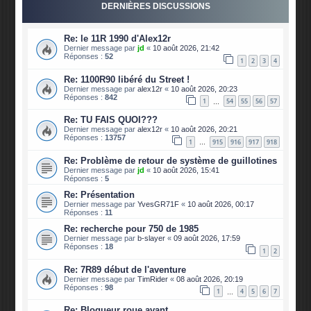
DERNIÈRES DISCUSSIONS
Re: le 11R 1990 d'Alex12r
Dernier message par
jd
«
10 août 2026, 21:42
Réponses :
52
1
2
3
4
Re: 1100R90 libéré du Street !
Dernier message par
alex12r
«
10 août 2026, 20:23
Réponses :
842
1
54
55
56
57
…
Re: TU FAIS QUOI???
Dernier message par
alex12r
«
10 août 2026, 20:21
Réponses :
13757
1
915
916
917
918
…
Re: Problème de retour de système de guillotines
Dernier message par
jd
«
10 août 2026, 15:41
Réponses :
5
Re: Présentation
Dernier message par
YvesGR71F
«
10 août 2026, 00:17
Réponses :
11
Re: recherche pour 750 de 1985
Dernier message par
b-slayer
«
09 août 2026, 17:59
Réponses :
18
1
2
Re: 7R89 début de l'aventure
Dernier message par
TimRider
«
08 août 2026, 20:19
Réponses :
98
1
4
5
6
7
…
Re: Bloqueur roue avant