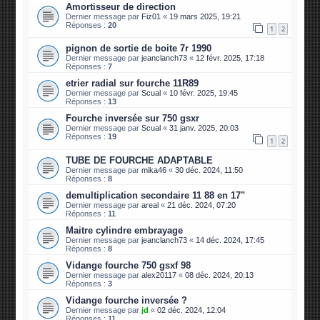
Amortisseur de direction
Dernier message par
Fiz01
«
19 mars 2025, 19:21
Réponses :
20
1
2
pignon de sortie de boite 7r 1990
Dernier message par
jeanclanch73
«
12 févr. 2025, 17:18
Réponses :
7
etrier radial sur fourche 11R89
Dernier message par
Scual
«
10 févr. 2025, 19:45
Réponses :
13
Fourche inversée sur 750 gsxr
Dernier message par
Scual
«
31 janv. 2025, 20:03
Réponses :
19
1
2
TUBE DE FOURCHE ADAPTABLE
Dernier message par
mika46
«
30 déc. 2024, 11:50
Réponses :
8
demultiplication secondaire 11 88 en 17"
Dernier message par
areal
«
21 déc. 2024, 07:20
Réponses :
11
Maitre cylindre embrayage
Dernier message par
jeanclanch73
«
14 déc. 2024, 17:45
Réponses :
8
Vidange fourche 750 gsxf 98
Dernier message par
alex20117
«
08 déc. 2024, 20:13
Réponses :
3
Vidange fourche inversée ?
Dernier message par
jd
«
02 déc. 2024, 12:04
Réponses :
11