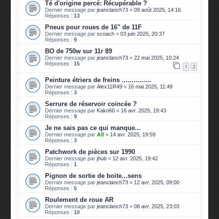
Té d'origine percé: Récupérable ?
Dernier message par
jeanclanch73
«
09 août 2025, 14:16
Réponses :
13
Pneus pour roues de 16" de 11F
Dernier message par
scoach
«
03 juin 2025, 20:37
Réponses :
9
BO de 750w sur 11r 89
Dernier message par
jeanclanch73
«
22 mai 2025, 10:24
Réponses :
15
1
2
Peinture étriers de freins ...............
Dernier message par
Alex11R49
«
16 mai 2025, 11:49
Réponses :
3
Serrure de réservoir coincée ?
Dernier message par
Kako60
«
16 avr. 2025, 19:43
Réponses :
9
Je ne sais pas ce qui manque...
Dernier message par
Alf
«
14 avr. 2025, 19:59
Réponses :
3
Patchwork de pièces sur 1990
Dernier message par
jhub
«
12 avr. 2025, 19:42
Réponses :
1
Pignon de sortie de boite...sens
Dernier message par
jeanclanch73
«
12 avr. 2025, 09:00
Réponses :
5
Roulement de roue AR
Dernier message par
jeanclanch73
«
08 avr. 2025, 23:03
Réponses :
10