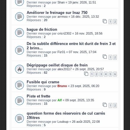
Dernier message par
Shan
«
19 janv. 2026, 11:51
Réponses :
2
Améliorer le freinage sur Inaz 750
Dernier message par
arrmoo
«
16 déc. 2025, 13:32
Réponses :
20
1
2
bague de friction
Dernier message par
cricri2302
«
16 nov. 2025, 18:56
Réponses :
2
De la subtile différence entre kit durit de frein 3 et
2 brins...
Dernier message par
Fiz01
«
07 nov. 2025, 17:04
Réponses :
15
1
2
Dégrippage oeillet disque de frein
Dernier message par
alex20117
«
26 sept. 2025, 20:57
Réponses :
82
1
2
3
4
5
6
Fusible qui crame
Dernier message par
Bruno
«
23 sept. 2025, 06:20
Réponses :
9
Piste et frette
Dernier message par
Alf
«
09 sept. 2025, 13:35
Réponses :
15
1
2
question forme des réservoirs de cul carrés
19litres
Dernier message par
Louloup
«
26 août 2025, 22:08
Réponses :
5