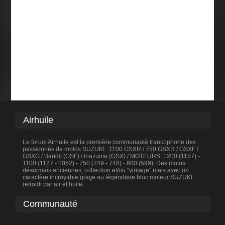
Airhuile
Le forum Airhuile est la première communauté francophone des
passionnés de motos SUZUKI : 1100 GSXR / 750 GSXR / GSXF /
GSXG / Bandit (GSF) / Inazuma (GSX) / MOTEURS: 1200 (1157) -
1100 (1127 - 1052) - 750 (749 - 748) - 600 (599). Des motos
désormais anciennes, collection et/ou "vintage" mais avec un
caractère incroyable graçe au légendaire bloc moteur SUZUKI
refroidi par air et huile.
Communauté