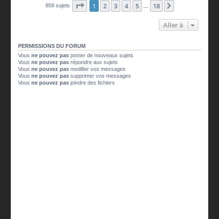
Page
1
sur
18
1
2
3
4
5
18
Suivante
858 sujets
…
Aller à
PERMISSIONS DU FORUM
Vous
ne pouvez pas
poster de nouveaux sujets
Vous
ne pouvez pas
répondre aux sujets
Vous
ne pouvez pas
modifier vos messages
Vous
ne pouvez pas
supprimer vos messages
Vous
ne pouvez pas
joindre des fichiers