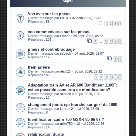
Sujets
Vos avis sur les pneus
Dernier message par
Fiz01
«
07 août 2025, 18:42
Réponses :
59
1
2
3
4
vos commentaires sur les pneus.
Dernier message par
Oliv29
«
29 sept. 2023, 08:53
Réponses :
109
1
5
6
7
8
…
pneus et contrebraquage
Dernier message par
scoach
«
07 août 2026, 09:07
Réponses :
17
1
2
frein arriere
Dernier message par
alex12r
«
20 juil. 2026, 22:22
Réponses :
89
1
2
3
4
5
6
Adaptation train AV et AR 600 Bandit sur 1100F:
est-ce possible sans trop de modifications?
Dernier message par
scoach
«
20 juil. 2026, 19:01
Réponses :
10
changement joints spi fourche sur gsxf de 1990
Dernier message par
jarno
«
24 mai 2026, 16:09
Réponses :
8
Identification cadre 750 GSXR 85 86 87 ?
Dernier message par
mike750
«
12 mai 2026, 12:26
Réponses :
14
refabrication durite