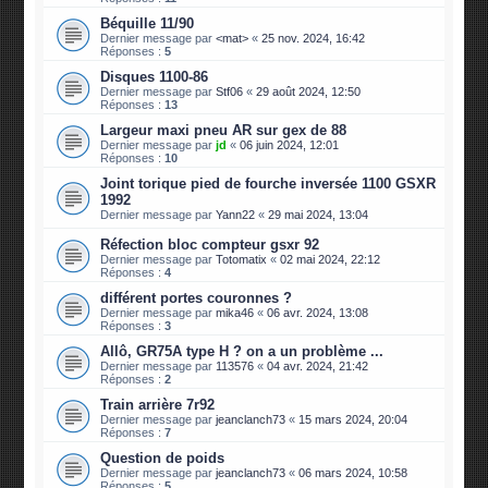
Béquille 11/90
Dernier message par
<mat>
«
25 nov. 2024, 16:42
Réponses :
5
Disques 1100-86
Dernier message par
Stf06
«
29 août 2024, 12:50
Réponses :
13
Largeur maxi pneu AR sur gex de 88
Dernier message par
jd
«
06 juin 2024, 12:01
Réponses :
10
Joint torique pied de fourche inversée 1100 GSXR
1992
Dernier message par
Yann22
«
29 mai 2024, 13:04
Réfection bloc compteur gsxr 92
Dernier message par
Totomatix
«
02 mai 2024, 22:12
Réponses :
4
différent portes couronnes ?
Dernier message par
mika46
«
06 avr. 2024, 13:08
Réponses :
3
Allô, GR75A type H ? on a un problème ...
Dernier message par
113576
«
04 avr. 2024, 21:42
Réponses :
2
Train arrière 7r92
Dernier message par
jeanclanch73
«
15 mars 2024, 20:04
Réponses :
7
Question de poids
Dernier message par
jeanclanch73
«
06 mars 2024, 10:58
Réponses :
5