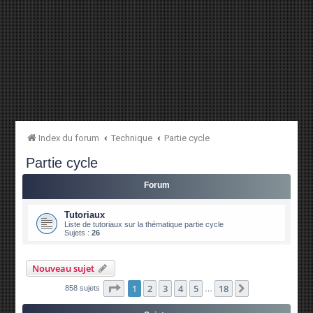
Index du forum
Technique
Partie cycle
Partie cycle
Forum
Tutoriaux
Liste de tutoriaux sur la thématique partie cycle
Sujets :
26
Nouveau sujet
Page
1
sur
18
1
2
3
4
5
18
Suivante
858 sujets
…