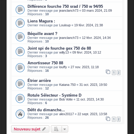
Différence fourche 750 srad / 750 w 94/95
Dernier message par
jeanclanch73
«
03 mars 2024, 21:09
Réponses :
10
Liens Magura :
Dernier message par
Louloup
«
19 févr. 2024, 21:38
Béquille avant ?
Dernier message par
jeanclanch73
«
12 févr. 2024, 14:34
Réponses :
10
Joint spi de fourche gex 750 de 88
Dernier message par
willy13
«
09 févr. 2024, 10:12
Réponses :
3
Amortisseur 750 88
Dernier message par
louffy
«
27 nov. 2023, 11:18
Réponses :
16
1
2
Étrier arrière
Dernier message par
Katana 750
«
31 oct. 2023, 19:50
Réponses :
12
Rotule Sélecteur - Système D
Dernier message par
Bob Volte
«
11 oct. 2023, 14:30
Réponses :
6
Défit du dimanche...
Dernier message par
alex20117
«
22 sept. 2023, 13:58
Réponses :
26
1
2
Nouveau sujet